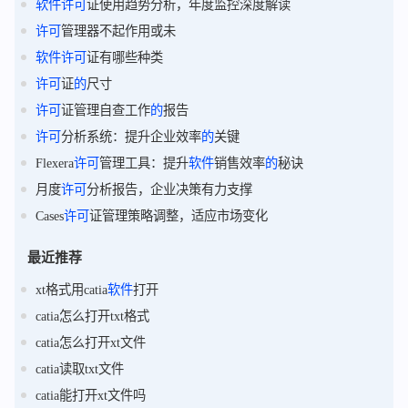
软件
许可
证使用趋势分析，年度监控深度解读
许可
管理器不起作用或未
软件
许可
证有哪些种类
许可
证
的
尺寸
许可
证管理自查工作
的
报告
许可
分析系统：提升企业效率
的
关键
Flexera
许可
管理工具：提升
软件
销售效率
的
秘诀
月度
许可
分析报告，企业决策有力支撑
Cases
许可
证管理策略调整，适应市场变化
最近推荐
xt格式用catia
软件
打开
catia怎么打开txt格式
catia怎么打开xt文件
catia读取txt文件
catia能打开xt文件吗