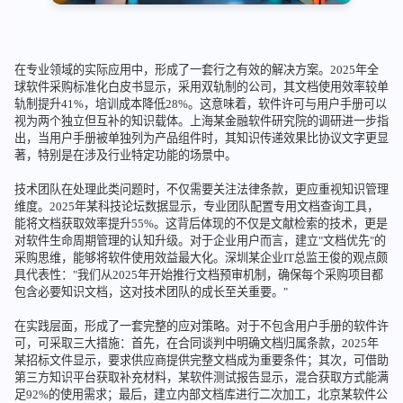
在专业领域的实际应用中，形成了一套行之有效的解决方案。2025年全
球软件采购标准化白皮书显示，采用双轨制的公司，其文档使用效率较单
轨制提升41%，培训成本降低28%。这意味着，软件许可与用户手册可以
视为两个独立但互补的知识载体。上海某金融软件研究院的调研进一步指
出，当用户手册被单独列为产品组件时，其知识传递效果比协议文字更显
著，特别是在涉及行业特定功能的场景中。
技术团队在处理此类问题时，不仅需要关注法律条款，更应重视知识管理
维度。2025年某科技论坛数据显示，专业团队配置专用文档查询工具，
能将文档获取效率提升55%。这背后体现的不仅是文献检索的技术，更是
对软件生命周期管理的认知升级。对于企业用户而言，建立"文档优先"的
采购思维，能够将软件使用效益最大化。深圳某企业IT总监王俊的观点颇
具代表性："我们从2025年开始推行文档预审机制，确保每个采购项目都
包含必要知识文档，这对技术团队的成长至关重要。"
在实践层面，形成了一套完整的应对策略。对于不包含用户手册的软件许
可，可采取三大措施：首先，在合同谈判中明确文档归属条款，2025年
某招标文件显示，要求供应商提供完整文档成为重要条件；其次，可借助
第三方知识平台获取补充材料，某软件测试报告显示，混合获取方式能满
足92%的使用需求；最后，建立内部文档库进行二次加工，北京某软件公