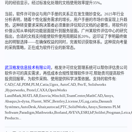
司的经验显示，经过标准化处理的文档使用效率提升35%。
当前，软件许可协议与用户手册的关系正在发生微妙变化。2025年行业
分析表明，随着个性化服务需求的增长，用户手册的市场价值呈现上升趋
势。这种转变要求采购决策者必须重新评估知识文档的必要性，将软件的
价值认知从单纯的功能层面提升到服务层面。广州某软件评估中心的研究
指出，合适的文档支持能使软件使用周期延长20%，这印证了李明最终做
出的明智选择——在确保权益的同时，完善知识获取体系。这种双向考量
的采购策略，正在成为软件行业的新常态。
武汉格发信息技术有限公司
，格发许可优化管理系统可以帮你评估贵公司
软件许可的真实需求，再低成本合规性管理软件许可,帮助贵司提高软件
投资回报率，为软件采购、使用提供科学决策依据。支持的软件有:
CAD,CAE,PDM,PLM,Catia,Ugnx, AutoCAD, Pro/E, Solidworks
,Hyperworks, Protel,CAXA,OpenWorks
LandMark,MATLAB,Enovia,Winchill,TeamCenter,MathCAD,Ansys,
Abaqus,ls-dyna, Fluent, MSC,Bentley,License,UG,ug,catia,Dassault
Systèmes,AutoDesk,Altair,autocad,PTC,SolidWorks,Ansys,Siemens PLM
Software,Paradigm,Mathworks,Borland,AVEVA,ESRI,hP,Solibri,Progman,Leic
Products...