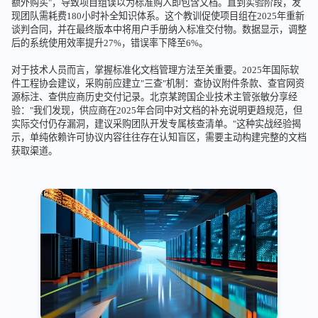
额外购买"，导致项目组误以为标准购入即包含文档。直到实验阶段，发
现团队需耗费180小时补全知识体系。这个教训促使项目组在2025年重新
谈判合同，并在最终版本中将用户手册纳入标准交付物。数据显示，调整
后的系统使用效率提升27%，错误率下降至6%。
对于技术人员而言，掌握标准化文档管理方法至关重要。2025年国际软
件工程协会建议，采购前应建立"三查"机制：查协议附件条款、查官网资
源标注、查供应商历史交付记录。北京某跨国企业技术主管张敏分享经
验："我们发现，供应商在2025年合同中对文档的补充说明更趋规范，但
实际交付仍存漏洞，建议采购团队开发专属核查清单。"这种实战经验揭
示，单纯依赖许可协议内容往往存在认知盲区，需要主动构建完整的文档
获取渠道。