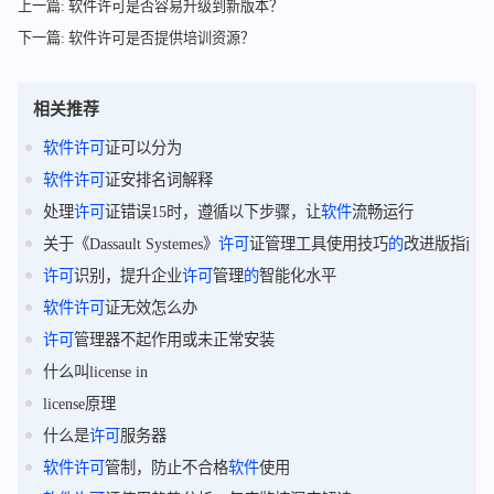
上一篇: 软件许可是否容易升级到新版本？
下一篇: 软件许可是否提供培训资源？
相关推荐
软件
许可
证可以分为
软件
许可
证安排名词解释
处理
许可
证错误15时，遵循以下步骤，让
软件
流畅运行
关于《Dassault Systemes》
许可
证管理工具使用技巧
的
改进版指南
许可
识别，提升企业
许可
管理
的
智能化水平
软件
许可
证无效怎么办
许可
管理器不起作用或未正常安装
什么叫license in
license原理
什么是
许可
服务器
软件
许可
管制，防止不合格
软件
使用