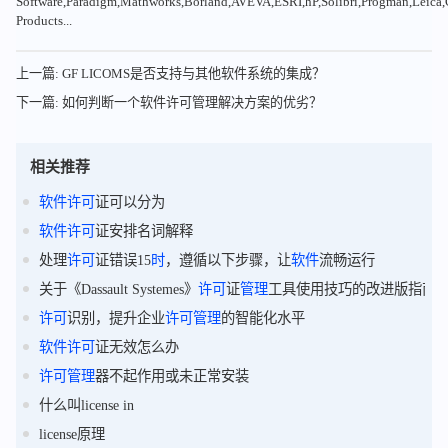
Software,Paradigm,Mathworks,Borland,AVEVA,ESRI,hP,Solibri,Progman,Leic
Products...
上一篇: GF LICOMS是否支持与其他软件系统的集成？
下一篇: 如何判断一个软件许可管理解决方案的优劣？
相关推荐
软件
许可
证可以分为
软件
许可
证安排名词解释
处理
许可
证错误15
时
，遵循以下步骤，让
软件
流畅运行
关于《Dassault Systemes》
许可
证
管理
工具使用技巧的改进版指南
许可
识别，提升企业
许可
管理
的智能化水平
软件
许可
证无效怎么办
许可
管理
器不起作用或未正常安装
什么叫license in
license原理