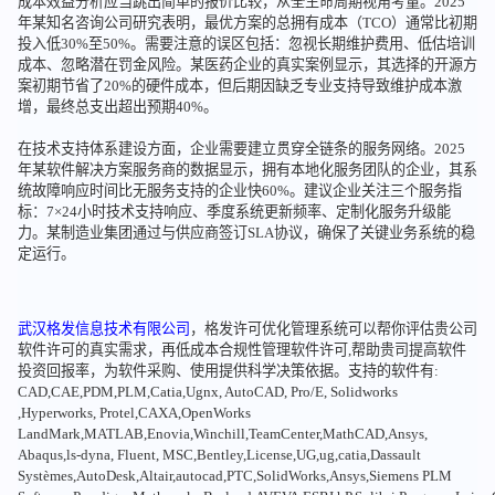
成本效益分析应当跳出简单的报价比较，从全生命周期视角考量。2025
年某知名咨询公司研究表明，最优方案的总拥有成本（TCO）通常比初期
投入低30%至50%。需要注意的误区包括：忽视长期维护费用、低估培训
成本、忽略潜在罚金风险。某医药企业的真实案例显示，其选择的开源方
案初期节省了20%的硬件成本，但后期因缺乏专业支持导致维护成本激
增，最终总支出超出预期40%。
在技术支持体系建设方面，企业需要建立贯穿全链条的服务网络。2025
年某软件解决方案服务商的数据显示，拥有本地化服务团队的企业，其系
统故障响应时间比无服务支持的企业快60%。建议企业关注三个服务指
标：7×24小时技术支持响应、季度系统更新频率、定制化服务升级能
力。某制造业集团通过与供应商签订SLA协议，确保了关键业务系统的稳
定运行。
武汉格发信息技术有限公司
，格发许可优化管理系统可以帮你评估贵公司
软件许可的真实需求，再低成本合规性管理软件许可,帮助贵司提高软件
投资回报率，为软件采购、使用提供科学决策依据。支持的软件有:
CAD,CAE,PDM,PLM,Catia,Ugnx, AutoCAD, Pro/E, Solidworks
,Hyperworks, Protel,CAXA,OpenWorks
LandMark,MATLAB,Enovia,Winchill,TeamCenter,MathCAD,Ansys,
Abaqus,ls-dyna, Fluent, MSC,Bentley,License,UG,ug,catia,Dassault
Systèmes,AutoDesk,Altair,autocad,PTC,SolidWorks,Ansys,Siemens PLM