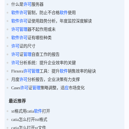
什么是
许可
服务器
软件
许可
管制，防止不合格
软件
使用
软件
许可
证使用趋势分析，年度监控深度解读
许可
管理
器不起作用或未
软件
许可
证有哪些种类
许可
证的尺寸
许可
证
管理
自查工作的报告
许可
分析系统：提升企业效率的关键
Flexera
许可
管理
工具：提升
软件
销售效率的秘诀
月度
许可
分析报告，企业决策有力支撑
Cases
许可
证
管理
策略调整，适
应
市场变化
最近推荐
xt格式用catia
软件
打开
catia怎么打开txt格式
catia怎么打开xt文件