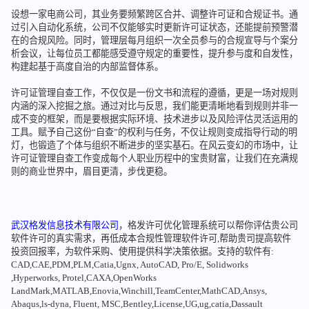
设想一家电商公司，其业务要频繁跨区合并、调整许可证和合规证书。通
过引入自动化系统，公司不仅能够实时更新许可证状态，还能提前预警潜
在的合规风险。同时，管理层每月组织一次全员参与的合规宣导与个案分
析会议，让每位员工都能感受遵守规定的重要性，提升参与度和自发性，
构建起基于高度自治的内部监督体系。
许可证管理自查工作，不仅仅是一份文书和流程的遵循，更是一场对规则
内涵的深入挖掘之旅。通过对比与反思，我们能更清晰地看到规则并非一
成不变的框架，而是要根据实际环境、技术进步以及风险评估灵活运用的
工具。赋予自己这份“自查”的权利与任务，不仅让规则变成指导行动的明
灯，也锻造了个体与组织不断进步的坚实基石。在风云变幻的市场中，让
许可证管理自查工作变成每个人职业历程中的宝贵财富，让我们在充满规
则的商业世界中，眉目更清，步伐更稳。
武汉格发信息技术有限公司
，格发许可优化管理系统可以帮你评估贵公司
软件许可的真实需求，再低成本合规性管理软件许可,帮助贵司提高软件
投资回报率，为软件采购、使用提供科学决策依据。支持的软件有:
CAD,CAE,PDM,PLM,Catia,Ugnx, AutoCAD, Pro/E, Solidworks
,Hyperworks, Protel,CAXA,OpenWorks
LandMark,MATLAB,Enovia,Winchill,TeamCenter,MathCAD,Ansys,
Abaqus,ls-dyna, Fluent, MSC,Bentley,License,UG,ug,catia,Dassault