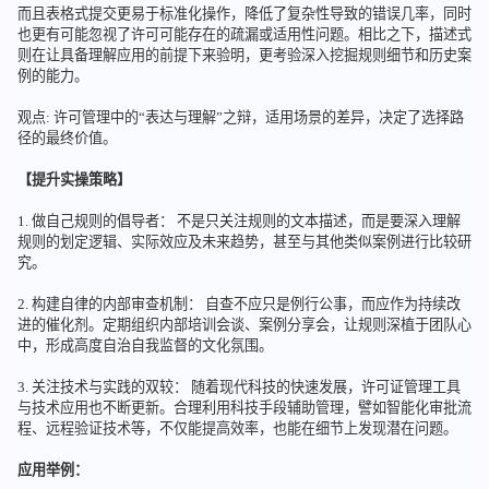
而且表格式提交更易于标准化操作，降低了复杂性导致的错误几率，同时
也更有可能忽视了许可可能存在的疏漏或适用性问题。相比之下，描述式
则在让具备理解应用的前提下来验明，更考验深入挖掘规则细节和历史案
例的能力。
观点: 许可管理中的“表达与理解”之辩，适用场景的差异，决定了选择路
径的最终价值。
【提升实操策略】
1. 做自己规则的倡导者： 不是只关注规则的文本描述，而是要深入理解
规则的划定逻辑、实际效应及未来趋势，甚至与其他类似案例进行比较研
究。
2. 构建自律的内部审查机制： 自查不应只是例行公事，而应作为持续改
进的催化剂。定期组织内部培训会谈、案例分享会，让规则深植于团队心
中，形成高度自治自我监督的文化氛围。
3. 关注技术与实践的双较： 随着现代科技的快速发展，许可证管理工具
与技术应用也不断更新。合理利用科技手段辅助管理，譬如智能化审批流
程、远程验证技术等，不仅能提高效率，也能在细节上发现潜在问题。
应用举例：