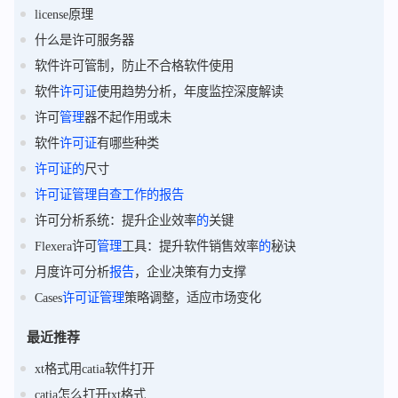
license原理
什么是许可服务器
软件许可管制，防止不合格软件使用
软件
许可证
使用趋势分析，年度监控深度解读
许可
管理
器不起作用或未
软件
许可证
有哪些种类
许可证
的
尺寸
许可证
管理
自查
工作
的
报告
许可分析系统：提升企业效率
的
关键
Flexera许可
管理
工具：提升软件销售效率
的
秘诀
月度许可分析
报告
，企业决策有力支撑
Cases
许可证
管理
策略调整，适应市场变化
最近推荐
xt格式用catia软件打开
catia怎么打开txt格式