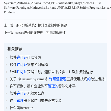
Systèmes,AutoDesk,Altair,autocad,PTC,SolidWorks,Ansys,Siemens PLM
Software,Paradigm,Mathworks,Borland,AVEVA,ESRI,hP,Solibri,Progman,Leic
Products...
上一篇: 许可分析系统：提升企业效率的关键
下一篇: caeses许可的守护神，拦截盗版软件
相关推荐
软件
许可证
可以分为
软件
许可证
安排名词解释
处理
许可证
错误15时，遵循以下步骤，让软件流畅运行
关于《Dassault Systemes》
许可证
管理
工具使用技巧
的
改进版指南
许可识别，提升企业许可
管理
的
智能化水平
软件
许可证
无效怎么办
许可
管理
器不起作用或未正常安装
什么叫license in