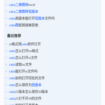
catia
二维
图
转
excel
catia
二维
图
转
低版本
catia
高版本能打开
低版本
文件吗
catia
图
纸链接被拒绝
最近推荐
xt格式用
catia
软件打开
catia
怎么打开txt格式
catia
怎么打开xt文件
catia
读取txt文件
catia
能打开xt文件吗
catia
如何打开同名的文件
catia
怎么保存为
低版本
catia
21版本怎么保存20版本
catia
21打不开18的文件