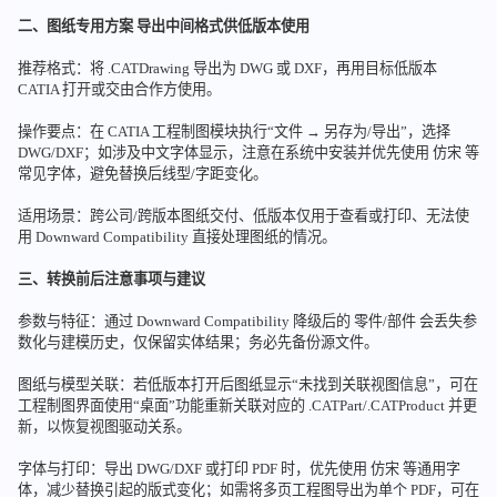
二、图纸专用方案 导出中间格式供低版本使用
推荐格式：将 .CATDrawing 导出为 DWG 或 DXF，再用目标低版本
CATIA 打开或交由合作方使用。
操作要点：在 CATIA 工程制图模块执行“文件 → 另存为/导出”，选择
DWG/DXF；如涉及中文字体显示，注意在系统中安装并优先使用 仿宋 等
常见字体，避免替换后线型/字距变化。
适用场景：跨公司/跨版本图纸交付、低版本仅用于查看或打印、无法使
用 Downward Compatibility 直接处理图纸的情况。
三、转换前后注意事项与建议
参数与特征：通过 Downward Compatibility 降级后的 零件/部件 会丢失参
数化与建模历史，仅保留实体结果；务必先备份源文件。
图纸与模型关联：若低版本打开后图纸显示“未找到关联视图信息”，可在
工程制图界面使用“桌面”功能重新关联对应的 .CATPart/.CATProduct 并更
新，以恢复视图驱动关系。
字体与打印：导出 DWG/DXF 或打印 PDF 时，优先使用 仿宋 等通用字
体，减少替换引起的版式变化；如需将多页工程图导出为单个 PDF，可在