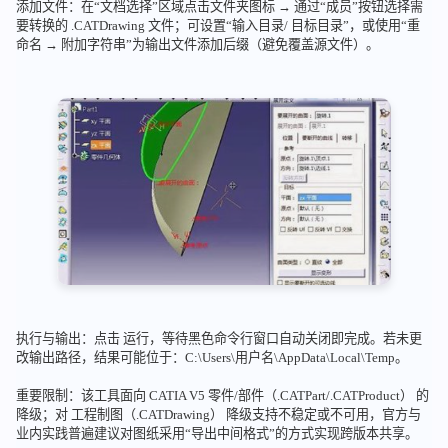
添加文件：在“文档选择”区域点击文件夹图标 → 通过“成员”按钮选择需
要转换的 .CATDrawing 文件；可设置“输入目录/ 目标目录”，或使用“重
命名 → 附加字符串”为输出文件添加后缀（避免覆盖源文件）。
执行与输出：点击 运行，等待黑色命令行窗口自动关闭即完成。若未更
改输出路径，结果可能位于：C:\Users\用户名\AppData\Local\Temp。
重要限制：该工具面向 CATIA V5 零件/部件（.CATPart/.CATProduct） 的
降级；对 工程制图（.CATDrawing） 降级支持不稳定或不可用，官方与
业内实践普遍建议对图纸采用“导出中间格式”的方式实现跨版本共享。