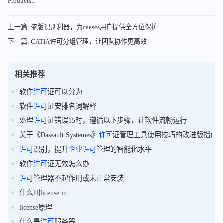
Products...
上一篇: 盗版识别利器，为caeses用户提供全方位保护
下一篇: CATIA许可分组管理，让团队协作更高效
相关推荐
软件
许可
证可以分为
软件
许可
证安排名词解释
处理
许可
证错误15时，遵循以下步骤，让软件流畅运行
关于《Dassault Systemes》
许可
证管理工具使用技巧的改进版指南
许可
识别，提升
企业
许可
管理的智能化水平
软件
许可
证无效怎么办
许可
管理器不起作用或未正常安装
什么叫license in
license原理
什么是
许可
服务器