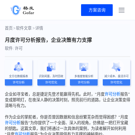
方案咨询
首页
>
软件文章
>
详情
月度许可分析报告，企业决策有力支撑
软件: 许可
全方位数据报表
识别闲置、及时回收
多维度智能分析
减少成本、盘活许可
许可分析
许可优化
许可分析
许可优化
企业如寻宝者，总是捷足先登才能赢得先机。此时，“月度
许可分析
报告”
变成那明灯，在夜深人静的决策时刻，照亮前行的道路，让企业决策变得
清晰与有力。
作为企业的掌舵者，你是否曾因数据和信息纷繁芜杂而觉得困惑？“月度
许可分析
报告”为你提供了一个全面、深入的视角，仿佛是一把打开宝藏
的钥匙。这篇文章，我们将通过一次具体的案例，为读者解开如何利用
“月度
许可分析
报告”为企业决策提供有力支撑的神秘面纱。