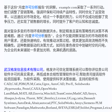
基于这份“月度
许可分析
报告”的洞察，example.com采取了一系列行动。
他们调整了营销策略，强调环保和可持续产品特性，同时优化了运营效
率，以迅速应对市场变化。经过一个季度的努力，公司不仅成功抵御了竞
争压力，还实现了销售额的增长，同时提升了客户的认知和忠诚度。
面对复杂多变的市场环境和数据洪水，制定精准且富有策略性的决策不再
是难题。通过“月度
许可分析
报告”，企业不仅能洞察深层次的市场趋势和
用户需求，还能快速响应，有效推动决策过程，使其更加高效流畅而不失
精确性。这种数据驱动的决策方式，如同在墨色夜空中划破时空的闪电，
为企业的未来铺就一条更加光明、充满机遇的道路。
武汉格发信息技术有限公司
，格发许可优化管理系统可以帮你评估贵公司
软件许可的真实需求，再低成本合规性管理软件许可,帮助贵司提高软件
投资回报率，为软件采购、使用提供科学决策依据。支持的软件有:
CAD,CAE,PDM,PLM,Catia,Ugnx, AutoCAD, Pro/E, Solidworks
,Hyperworks, Protel,CAXA,OpenWorks
LandMark,MATLAB,Enovia,Winchill,TeamCenter,MathCAD,Ansys,
Abaqus,ls-dyna, Fluent, MSC,Bentley,License,UG,ug,catia,Dassault
Systèmes,AutoDesk,Altair,autocad,PTC,SolidWorks,Ansys,Siemens PLM
Software,Paradigm,Mathworks,Borland,AVEVA,ESRI,hP,Solibri,Progman,Leic