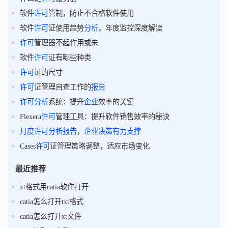
软件
许可
管制，防止不合格软件使用
软件
许可
证使用趋势
分析
，年度监控深度解读
许可
管理器不起作用或未
软件
许可
证有哪些种类
许可
证的尺寸
许可
证管理自查工作的
报告
许可
分析
系统：提升
企业
效率的关键
Flexera
许可
管理工具：提升软件销售效率的秘诀
月度
许可
分析
报告
，
企业
决策
有力
支撑
Cases
许可
证管理策略调整，适应市场变化
最近推荐
xt格式用catia软件打开
catia怎么打开txt格式
catia怎么打开xt文件