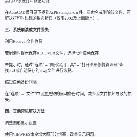
禁用XP系统打印戳记功能
在AutoCAD根目录下找到AcPltStamp.arx文件，重命名或删除该文件，可
解决打印时出现的致命错误（仅限2002及上面版本）。
三、系统崩溃或文件丢失
利用Recover文件恢复
若崩溃时提示保存RECOVER文件，选择“是”自动保存；
未提示时，通过“选项”→“图形实用工具”→“打开图形修复管理器”查
找.sv$或自动保存的.dwg文件进行恢复。
缩短自动备份间隔
在“选项”→“文件”中设置更短的自动备份时间，减少因文件损坏导致的损
失。
四、其他常见解决方法
调整图形显示设置
使用VIEWRES命令增大图形分辨率，改善显示问题。