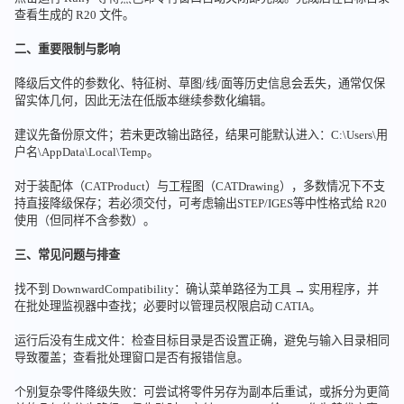
查看生成的 R20 文件。
二、重要限制与影响
降级后文件的参数化、特征树、草图/线/面等历史信息会丢失，通常仅保
留实体几何，因此无法在低版本继续参数化编辑。
建议先备份原文件；若未更改输出路径，结果可能默认进入：C:\Users\用
户名\AppData\Local\Temp。
对于装配体（CATProduct）与工程图（CATDrawing），多数情况下不支
持直接降级保存；若必须交付，可考虑输出STEP/IGES等中性格式给 R20
使用（但同样不含参数）。
三、常见问题与排查
找不到 DownwardCompatibility：确认菜单路径为工具 → 实用程序，并
在批处理监视器中查找；必要时以管理员权限启动 CATIA。
运行后没有生成文件：检查目标目录是否设置正确，避免与输入目录相同
导致覆盖；查看批处理窗口是否有报错信息。
个别复杂零件降级失败：可尝试将零件另存为副本后重试，或拆分为更简