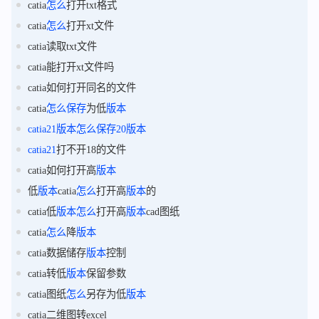
catia
怎么
打开txt格式
catia
怎么
打开xt文件
catia读取txt文件
catia能打开xt文件吗
catia如何打开同名的文件
catia
怎么
保存
为低
版本
catia21
版本
怎么
保存
20
版本
catia21
打不开18的文件
catia如何打开高
版本
低
版本
catia
怎么
打开高
版本
的
catia低
版本
怎么
打开高
版本
cad图纸
catia
怎么
降
版本
catia数据储存
版本
控制
catia转低
版本
保留参数
catia图纸
怎么
另存为低
版本
catia二维图转excel