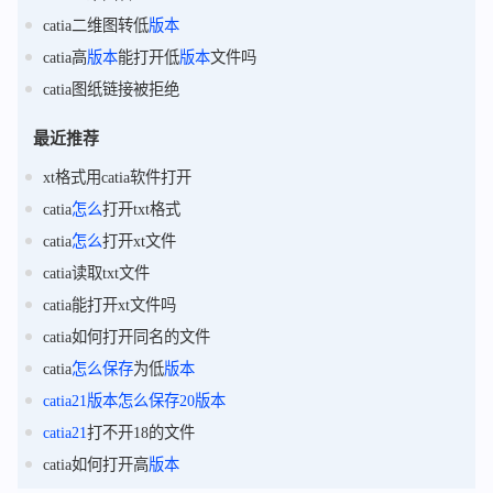
catia二维图转低
版本
catia高
版本
能打开低
版本
文件吗
catia图纸链接被拒绝
最近推荐
xt格式用catia软件打开
catia
怎么
打开txt格式
catia
怎么
打开xt文件
catia读取txt文件
catia能打开xt文件吗
catia如何打开同名的文件
catia
怎么
保存
为低
版本
catia21
版本
怎么
保存
20
版本
catia21
打不开18的文件
catia如何打开高
版本