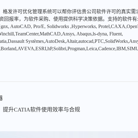
，格发许可优化管理系统可以帮你评估贵公司软件许可的真实需
投资回报率，为软件采购、使用提供科学决策依据。支持的软件有
x, AutoCAD, Pro/E, Solidworks ,Hyperworks, Protel,CAXA,Ope
hill,TeamCenter,MathCAD,Ansys, Abaqus,ls-dyna, Fluent,
tia,Dassault Systèmes,AutoDesk,Altair,autocad,PTC,SolidWorks,An
,Borland,AVEVA,ESRI,hP,Solibri,Progman,Leica,Cadence,IBM,SIMU
器
，提升CATIA软件使用效率与合规