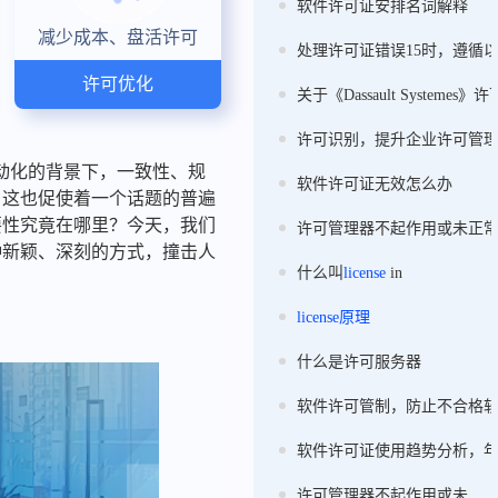
软件许可证安排名词解释
减少成本、盘活许可
处理许可证错误15时，遵循
许可优化
关于《Dassault Syste
许可识别，提升企业许可管
动化的背景下，一致性、规
软件许可证无效怎么办
触，这也促使着一个话题的普遍
重要性究竟在哪里？今天，我们
许可管理器不起作用或未正
一种新颖、深刻的方式，撞击人
什么叫
license
in
license
原理
什么是许可服务器
软件许可管制，防止不合格
软件许可证使用趋势分析，
许可管理器不起作用或未