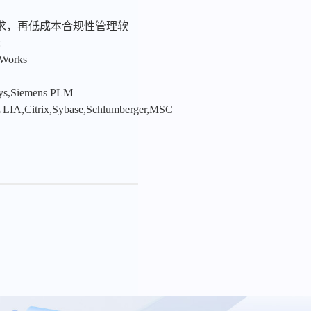
求，再低成本合规性管理软
:
nWorks
sys,Siemens PLM
LIA,Citrix,Sybase,Schlumberger,MSC