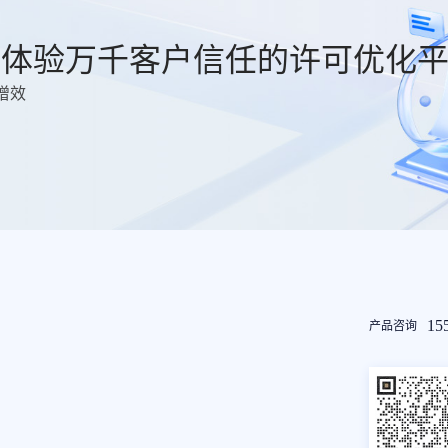
费体验万千客户信任的许可优化
增效
友
15
产品咨询
情
链
接