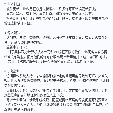
2. 基本排查：
软件更新：让应用程序是最新版本，许多许可证错误更新解决。
重启计算机：有时候，重启计算机刷新操作系统的许可状态。
检查网络连接：让计算机能够连接到互联网，以便许可服务提供者能够
验证或提供许可证。
3. 深入解决：
访问应用支持：查找应用的帮助文档或在线支持页面，查看是否有针对
许可证错误15的解决方案。
重新申请许可：
对于奥林匹克计算机技术公司和VB编程团队的软件，访问各自官方网
站或联系客服，使用他们的许可获取系统重新申请并下载正确的许可证。
若许可证有效期已过，则要合法途径重复购买或延期许可证。
4. 高级诊断：
访问操作系统支持：某些操作系统特定的问题可能导致许可证冲突或失
败。进入系统设置查找应用管理和安全选项，检查是否有任何与许可证相
关的设置错误。
诊断日志分析：如果应用提供了详细的日志文件或智萱报错信息，分析
这些信息能更好地理解问题发生的上下文。
寻求专业帮助：涉及系统权限、配置或网络环境的深度问题可能要高水
平的IT专业人员介入，他们可能能够命令行指令或特定的诊断工具应用情
况进行更深入的诊断。