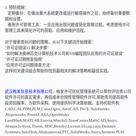
5. 预防措施：
定期备份：在做出重大系统更改或运行敏感操作之前，始终备份重要数
据和设置。
善用许可管理工具：一旦应用出现问题或简化管理过程，考虑使用许可
管理工具来简化许可的获取、应用和维护流程。
对于搜索类似问题的策略，从以下关键词开始搜索：
"许可证错误15 解决步骤"
"如何解决奥林匹克计算机技术公司和VB编程团队应用的许可证错误"
"许可证过期修复指南"
"应用许可证问题排查方法"
这样的关键词组合帮助你找到最相关的解决策略和最佳实践。
武汉格发信息技术有限公司
，格发许可优化管理系统可以帮你评估贵公司
软件许可的真实需求，再低成本合规性管理软件许可,帮助贵司提高软件
投资回报率，为软件采购、使用提供科学决策依据。支持的软件有:
CAD,CAE,PDM,PLM,Catia,Ugnx, AutoCAD, Pro/E, Solidworks
,Hyperworks, Protel,CAXA,OpenWorks
LandMark,MATLAB,Enovia,Winchill,TeamCenter,MathCAD,Ansys,
Abaqus,ls-dyna, Fluent, MSC,Bentley,License,UG,ug,catia,Dassault
Systèmes,AutoDesk,Altair,autocad,PTC,SolidWorks,Ansys,Siemens PLM