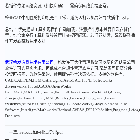
若插件依赖网络资源（如快印通），需确保网络连接正常。
检查CAD中配置的打印机是否正常，避免因打印机异常导致插件卡死。
总结 ：优先通过工具实现插件自动加载，注意插件版本兼容性及存储位
置，结合命令行工具和系统设置排查权限问题。若问题持续，建议联系插
件开发商获取技术支持。
武汉格发信息技术有限公司
，格发许可优化管理系统可以帮你评估贵公司
软件许可的真实需求，再低成本合规性管理软件许可,帮助贵司提高软件
投资回报率，为软件采购、使用提供科学决策依据。支持的软件有:
CAD,CAE,PDM,PLM,Catia,Ugnx, AutoCAD, Pro/E, Solidworks
,Hyperworks, Protel,CAXA,OpenWorks
LandMark,MATLAB,Enovia,Winchill,TeamCenter,MathCAD,Ansys,
Abaqus,ls-dyna, Fluent, MSC,Bentley,License,UG,ug,catia,Dassault
Systèmes,AutoDesk,Altair,autocad,PTC,SolidWorks,Ansys,Siemens PLM
Software,Paradigm,Mathworks,Borland,AVEVA,ESRI,hP,Solibri,Progman,Leic
Products...
上一篇: autocad如何批量导出pdf