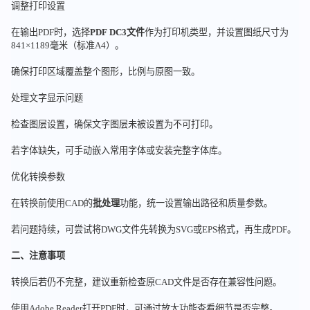
调整打印设置
在输出PDF时，选择
PDF DC3文件
作为打印机类型，并设置图纸尺寸为
841×1189毫米（标准A4）。
确保打印区域覆盖整个图形，比例与原图一致。
处理文字显示问题
检查图层设置，确保文字图层未被设置为不可打印。
若字体缺失，可手动嵌入常用字体或安装完整字体库。
优化转换参数
在转换前使用CAD的
批处理
功能，统一设置输出路径和质量参数。
若问题持续，可尝试将DWG文件先转换为SVG或EPS格式，再生成PDF。
二、注意事项
转换后若仍不完整，建议重新检查原CAD文件是否存在兼容性问题。
使用Adobe Reader打开PDF时，可通过放大功能查看细节是否完整。