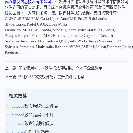
武汉格发信息技术有限公司
，格发许可优化管理系统可以帮你评估贵公司
软件许可的真实需求，再低成本合规性管理软件许可,帮助贵司提高软件
投资回报率，为软件采购、使用提供科学决策依据。支持的软件有:
CAD,CAE,PDM,PLM,Catia,Ugnx, AutoCAD, Pro/E, Solidworks
,Hyperworks, Protel,CAXA,OpenWorks
LandMark,MATLAB,Enovia,Winchill,TeamCenter,MathCAD,Ansys,
Abaqus,ls-dyna, Fluent, MSC,Bentley,License,UG,ug,catia,Dassault
Systèmes,AutoDesk,Altair,autocad,PTC,SolidWorks,Ansys,Siemens PLM
Software,Paradigm,Mathworks,Borland,AVEVA,ESRI,hP,Solibri,Progman,Leic
Products...
上一篇: 非法使用lsdyna软件的法律后果：个人与企业警示
下一篇: 优化CASES授权分配，提升资源利用率
相关推荐
autocad
致命错误怎么解决
autocad
致命错误打不开
autocad
致命错误咋解决
autocad
插件开发教程