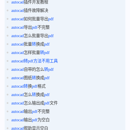
autocad
插件开发教程
autocad
插件故障解决
autocad
如何批量导出
pdf
autocad
导出
pdf
不完整
autocad
怎么批量导出
pdf
autocad
批量
转
换成
pdf
autocad
怎样批量
转
pdf
autocad
转
pdf
方法
不用
工具
autocad
自带的怎么
转
pdf
autocad
图纸
转
换成
pdf
autocad
转
换
pdf
格式
autocad
怎么
转
换成
pdf
autocad
怎么输出成
pdf
文件
autocad
输出
pdf
不完整
autocad
输出
pdf
为空白
autocad
帮助显示空白