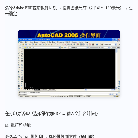
选择
Adobe PDF
或虚拟打印机 → 设置图纸尺寸（如841*1189毫米）→ 点
击
确定
在打印对话框中选择
保存为PDF
→ 输入文件名并保存
M_批打印功能
激活菜单栏
M_批打印
→ 选择
批打到文件（通用型）