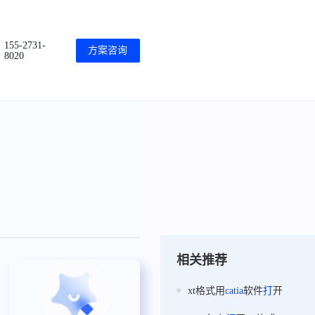
155-2731-
方案咨询
8020
相关推荐
xt格式用
catia
软件
打
开