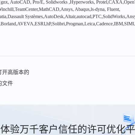
x, AutoCAD, Pro/E, Solidworks ,Hyperworks, Protel,CAXA,Ope
hill,TeamCenter,MathCAD,Ansys, Abaqus,ls-dyna, Fluent,
tia,Dassault Systèmes,AutoDesk,Altair,autocad,PTC,SolidWorks,An
,Borland,AVEVA,ESRI,hP,Solibri,Progman,Leica,Cadence,IBM,SIMU
么打开高版本的
8的文件
费体验万千客户信任的许可优化