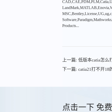
CAD,CAE,PDM,PLM,Catia,Ugn
LandMark,MATLAB,Enovia,Winc
MSC,Bentley,License,UG,ug,ca
Software,Paradigm,Mathworks
Products...
上一篇: 低版本catia怎
下一篇: catia21打不开1
点击一下 免