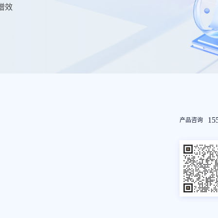
增效
友
15
产品咨询
情
链
接