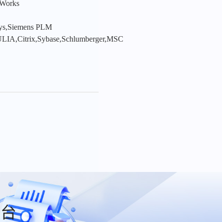
nWorks
sys,Siemens PLM
LIA,Citrix,Sybase,Schlumberger,MSC
平台