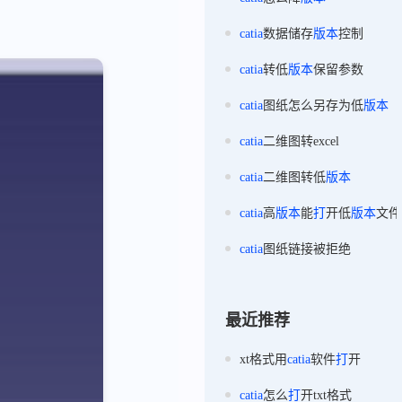
catia
数据储存
版本
控制
catia
转低
版本
保留参数
catia
图纸怎么另存为低
版本
catia
二维图转excel
catia
二维图转低
版本
catia
高
版本
能
打
开低
版本
文件
catia
图纸链接被拒绝
最近推荐
xt格式用
catia
软件
打
开
catia
怎么
打
开txt格式