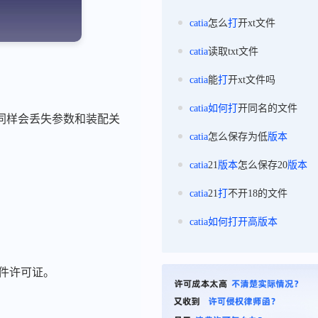
catia
怎么
打
开xt文件
catia
读取txt文件
catia
能
打
开xt文件吗
catia
如何
打
开同名的文件
但同样会丢失参数和装配关
catia
怎么保存为低
版本
catia
21
版本
怎么保存20
版本
。
catia
21
打
不开18的文件
catia
如何
打
开高
版本
软件许可证。