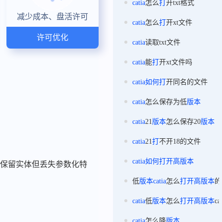
catia
怎么
打
开txt格式
减少成本、盘活许可
catia
怎么
打
开xt文件
许可优化
catia
读取txt文件
catia
能
打
开xt文件吗
catia
如何
打
开同名的文件
catia
怎么保存为低
版本
catia
21
版本
怎么保存20
版本
catia
21
打
不开18的文件
catia
如何
打
开高
版本
文件将保留实体但丢失参数化特
低
版本
catia
怎么
打
开高
版本
的
catia
低
版本
怎么
打
开高
版本
c
catia
怎么降
版本