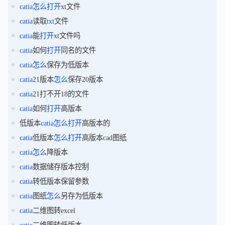
catia
怎么
打开
xt文件
catia
读取
txt
文件
catia
能
打开
xt文件吗
catia
如何
打开
同名的文件
catia
怎么
保存为低版本
catia
21版本
怎么
保存20版本
catia
21打不开18的文件
catia
如何
打开
高版本
低版本
catia
怎么
打开
高版本的
catia
低版本
怎么
打开
高版本cad图纸
catia
怎么
降版本
catia
数据储存版本控制
catia
转低版本保留参数
catia
图纸
怎么
另存为低版本
catia
二维图转excel