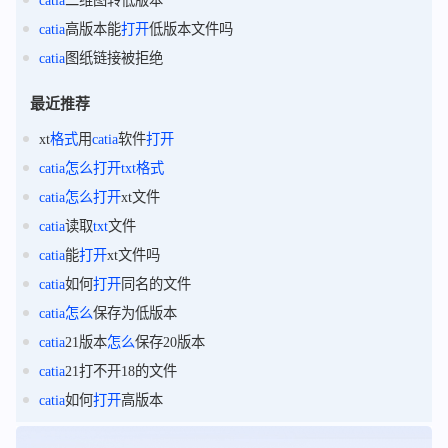
catia
二维图转低版本
catia
高版本能
打开
低版本文件吗
catia
图纸链接被拒绝
最近推荐
xt
格式
用
catia
软件
打开
catia
怎么
打开
txt
格式
catia
怎么
打开
xt文件
catia
读取
txt
文件
catia
能
打开
xt文件吗
catia
如何
打开
同名的文件
catia
怎么
保存为低版本
catia
21版本
怎么
保存20版本
catia
21打不开18的文件
catia
如何
打开
高版本