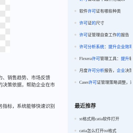
软件
许可
证有哪些种类
许可
证
的
尺寸
许可
证管理自查工作
的
报告
许可
分析
系统
：
提升
企业
效
Flexera
许可
管理工具：
提升
月度
许可
分析
报告，
企业
决
为、销售趋势、市场反馈
Cases
许可
证管理策略调整，
的决策依据，帮助企业在市
最近推荐
务指标，系统能够快速识别
xt格式用catia软件打开
catia怎么打开txt格式