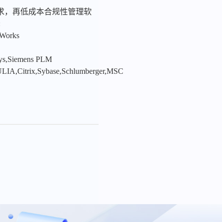
求，再低成本合规性管理软
:
nWorks
sys,Siemens PLM
LIA,Citrix,Sybase,Schlumberger,MSC