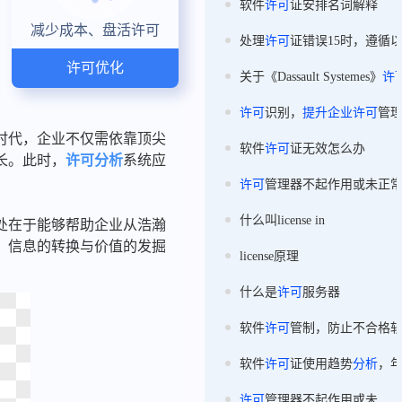
软件
许可
证安排名词解释
减少成本、盘活许可
处理
许可
证错误15时，遵循
许可优化
关于《Dassault Systemes》
许
许可
识别，
提升
企业
许可
管
时代，企业不仅需依靠顶尖
软件
许可
证无效怎么办
长。此时，
许可分析
系统应
许可
管理器不起作用或未正
什么叫license in
处在于能够帮助企业从浩瀚
，信息的转换与价值的发掘
license原理
什么是
许可
服务器
软件
许可
管制，防止不合格
软件
许可
证使用趋势
分析
，
许可
管理器不起作用或未