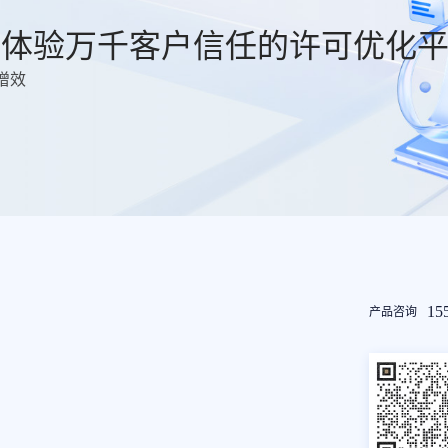
费体验万千客户信任的许可优化
增效
友
15
产品咨询
情
链
接