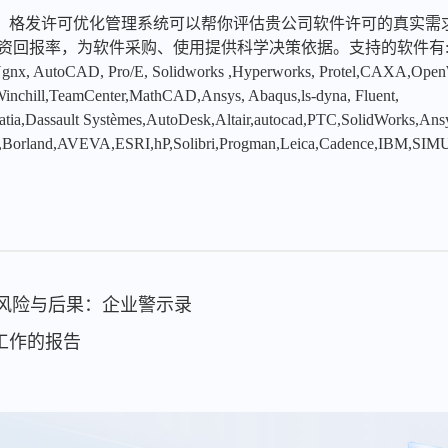
，格发许可优化管理系统可以帮你评估贵公司软件许可的真实需
投资回报率，为软件采购、使用提供科学决策依据。支持的软件有
x, AutoCAD, Pro/E, Solidworks ,Hyperworks, Protel,CAXA,Ope
hill,TeamCenter,MathCAD,Ansys, Abaqus,ls-dyna, Fluent,
tia,Dassault Systèmes,AutoDesk,Altair,autocad,PTC,SolidWorks,An
,Borland,AVEVA,ESRI,hP,Solibri,Progman,Leica,Cadence,IBM,SIMU
件的风险与后果：企业警示录
工作的报告