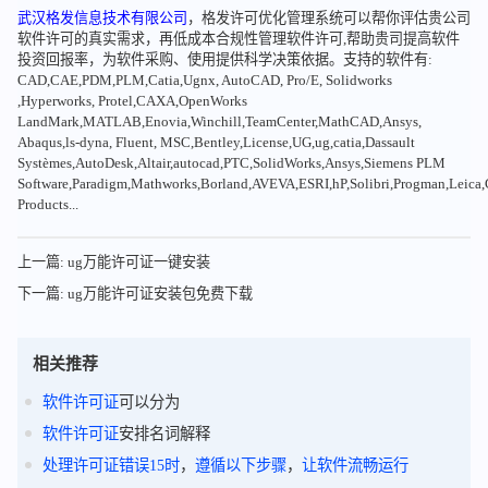
武汉格发信息技术有限公司
，格发许可优化管理系统可以帮你评估贵公司
软件许可的真实需求，再低成本合规性管理软件许可,帮助贵司提高软件
投资回报率，为软件采购、使用提供科学决策依据。支持的软件有:
CAD,CAE,PDM,PLM,Catia,Ugnx, AutoCAD, Pro/E, Solidworks
,Hyperworks, Protel,CAXA,OpenWorks
LandMark,MATLAB,Enovia,Winchill,TeamCenter,MathCAD,Ansys,
Abaqus,ls-dyna, Fluent, MSC,Bentley,License,UG,ug,catia,Dassault
Systèmes,AutoDesk,Altair,autocad,PTC,SolidWorks,Ansys,Siemens PLM
Software,Paradigm,Mathworks,Borland,AVEVA,ESRI,hP,Solibri,Progman,Leic
Products...
上一篇: ug万能许可证一键安装
下一篇: ug万能许可证安装包免费下载
相关推荐
软件
许可证
可以分为
软件
许可证
安排名词解释
处理
许可证
错误
15时
，
遵循
以下
步骤
，
让
软件
流畅
运行