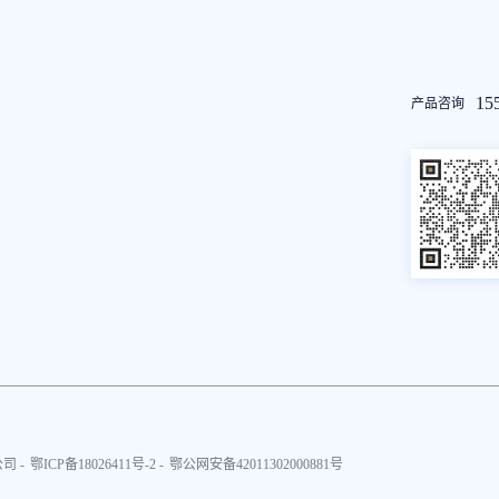
友
15
产品咨询
情
链
接
司 -
鄂ICP备18026411号-2 -
鄂公网安备42011302000881号