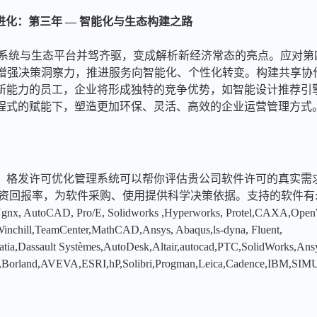
的持续进化：第三年 — 智能化与生态构建之路
能系统与生态平台并驾齐驱，变成解析新经济常态的亮点。应对第
以增强决策洞察力，推进服务向智能化、个性化转变。构建共享协
新能力的员工，企业将形成独特的竞争优势，如智能设计推荐引
程式的赋能下，塑造更加环保、灵活、高效的企业运营管理方式
，格发许可优化管理系统可以帮你评估贵公司软件许可的真实需
投资回报率，为软件采购、使用提供科学决策依据。支持的软件有
x, AutoCAD, Pro/E, Solidworks ,Hyperworks, Protel,CAXA,Ope
hill,TeamCenter,MathCAD,Ansys, Abaqus,ls-dyna, Fluent,
tia,Dassault Systèmes,AutoDesk,Altair,autocad,PTC,SolidWorks,An
,Borland,AVEVA,ESRI,hP,Solibri,Progman,Leica,Cadence,IBM,SIMU