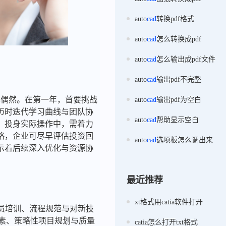
auto
cad
转换pdf格式
auto
cad
怎么转换成pdf
auto
cad
怎么输出成pdf文件
auto
cad
输出pdf不完整
非偶然。在第一年，首要挑战
auto
cad
输出pdf为空白
历时迭代学习曲线与团队协
auto
cad
帮助显示空白
，投身实际操作中，需着力
略，企业可尽早评估投资回
auto
cad
选项板怎么调出来
示着后续深入优化与资源协
最近推荐
xt格式用catia软件打开
人员培训、流程规范与对新技
素、策略性项目规划与质量
catia怎么打开txt格式