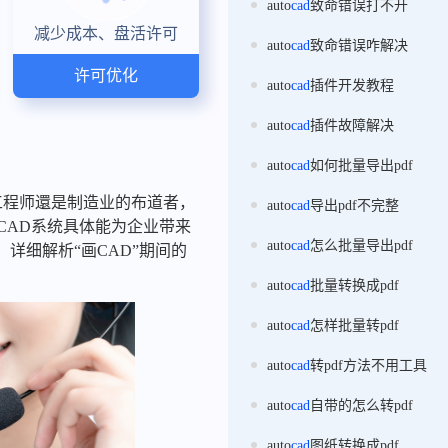
auto
cad
致命错误打不开
减少成本、盘活许可
auto
cad
致命错误咋解决
许可优化
auto
cad
插件开发教程
auto
cad
插件故障解决
auto
cad
如何批量导出pdf
师、工程师還是制造业的布道者，
auto
cad
导出pdf不完整
CAD系统具体能为企业带来
auto
cad
怎么批量导出pdf
详细解析“画CAD”期间的
auto
cad
批量转换成pdf
auto
cad
怎样批量转pdf
auto
cad
转pdf方法不用工具
auto
cad
自带的怎么转pdf
auto
cad
图纸转换成pdf