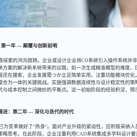
启航：第一年 — 颠覆与创新前哨
可靠探索的鸿沟首跨。企业或设计企业将CD系统引入操作系统并
决方案的解决新系统带来的议题，如一次生成精准模型的难度、
程还在摸索，企业发展需つか立足简单实用，注重功能模块优化
整合为一体的关键挑战。实施强调数据连续性与设计稳定性的策
代与成本控制之间微妙的平衡点。这一初始阶段的经验积淀，预
的加速演进：第二年 — 深化与迭代的时代
业已为变革做好了“热身”。面对产业升级的紧迫性，应积极采纳
策略思考。在此阶段，企业注重利用CAD系统集成多学科设计要