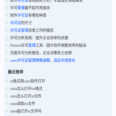
软件
许可证
使用趋势分析，年度监控深度解读
许可
管理
器不起作用或未
软件
许可证
有哪些种类
许可证
的尺寸
许可证
管理
自查工作的报告
许可分析系统：提升企业效率的关键
Flexera许可
管理
工具：提升软件销售效率的秘诀
月度许可分析报告，企业决策有力支撑
cases
许可证
管理
策略
调整
，
适应
市场
变化
最近推荐
xt格式用catia软件打开
catia怎么打开txt格式
catia怎么打开xt文件
catia读取txt文件
catia能打开xt文件吗