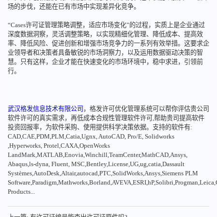
场的步伐，还能在已有市场中实现差异化竞争。
“Cases许可证管理策略调整，适应市场变化”的过程，实质上是企业通过
深度数据洞察，灵活调整策略，以实现精细化管理、降低成本、提高效
率、降低风险、促进创新和增强市场竞争力的一系列有效举措。这要求企
业领导者和决策者具备敏锐的市场洞察力，以及运用数据驱动决策的智
慧。只有这样，企业才能在快速变化的市场环境中，稳中求进，引领前
行。
武汉格发信息技术有限公司
，格发许可优化管理系统可以帮你评估贵公司
软件许可的真实需求，再低成本合规性管理软件许可,帮助贵司提高软件
投资回报率，为软件采购、使用提供科学决策依据。支持的软件有:
CAD,CAE,PDM,PLM,Catia,Ugnx, AutoCAD, Pro/E, Solidworks
,Hyperworks, Protel,CAXA,OpenWorks
LandMark,MATLAB,Enovia,Winchill,TeamCenter,MathCAD,Ansys,
Abaqus,ls-dyna, Fluent, MSC,Bentley,License,UG,ug,catia,Dassault
Systèmes,AutoDesk,Altair,autocad,PTC,SolidWorks,Ansys,Siemens PLM
Software,Paradigm,Mathworks,Borland,AVEVA,ESRI,hP,Solibri,Progman,Leic
Products...