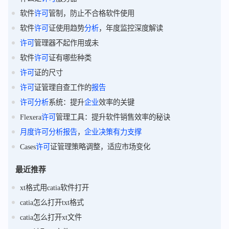
软件
许可
管制，防止不合格软件使用
软件
许可
证使用趋势
分析
，年度监控深度解读
许可
管理器不起作用或未
软件
许可
证有哪些种类
许可
证的尺寸
许可
证管理自查工作的
报告
许可
分析
系统：提升
企业
效率的关键
Flexera
许可
管理工具：提升软件销售效率的秘诀
月度
许可
分析
报告
，
企业
决策
有力
支撑
Cases
许可
证管理策略调整，适应市场变化
最近推荐
xt格式用catia软件打开
catia怎么打开txt格式
catia怎么打开xt文件