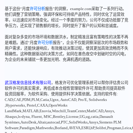
基于这份“月度
许可分析
报告”的洞察，example.com采取了一系列行动。
他们调整了营销策略，强调环保和可持续产品特性，同时优化了运营效
率，以迅速应对市场变化。经过一个季度的努力，公司不仅成功抵御了竞
争压力，还实现了销售额的增长，同时提升了客户的认知和忠诚度。
面对复杂多变的市场环境和数据洪水，制定精准且富有策略性的决策不再
是难题。通过“月度
许可分析
报告”，企业不仅能洞察深层次的市场趋势和
用户需求，还能快速响应，有效推动决策过程，使其更加高效流畅而不失
精确性。这种数据驱动的决策方式，如同在墨色夜空中划破时空的闪电，
为企业的未来铺就一条更加光明、充满机遇的道路。
武汉格发信息技术有限公司
，格发许可优化管理系统可以帮你评估贵公司
软件许可的真实需求，再低成本合规性管理软件许可,帮助贵司提高软件
投资回报率，为软件采购、使用提供科学决策依据。支持的软件有:
CAD,CAE,PDM,PLM,Catia,Ugnx, AutoCAD, Pro/E, Solidworks
,Hyperworks, Protel,CAXA,OpenWorks
LandMark,MATLAB,Enovia,Winchill,TeamCenter,MathCAD,Ansys,
Abaqus,ls-dyna, Fluent, MSC,Bentley,License,UG,ug,catia,Dassault
Systèmes,AutoDesk,Altair,autocad,PTC,SolidWorks,Ansys,Siemens PLM
Software,Paradigm,Mathworks,Borland,AVEVA,ESRI,hP,Solibri,Progman,Leic