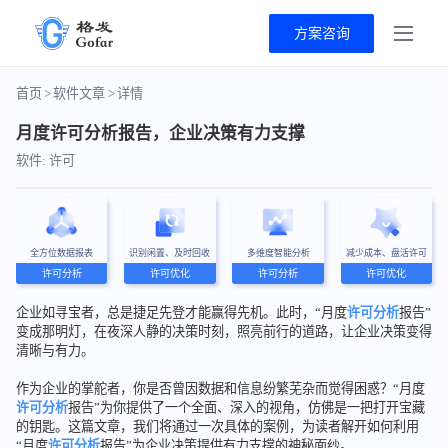
方案咨询
首页
>
软件文章
>
详情
月度许可分析报告，企业决策有力支撑
软件: 许可
全方位数据报表
识别闲置、及时回收
多维度智能分析
减少成本、盘活许可
许可分析
许可优化
许可分析
许可优化
企业如寻宝者，总是捷足先登才能赢得先机。此时，“月度
许可分析
报告”
变成那明灯，在夜深人静的决策时刻，照亮前行的道路，让企业决策变得
清晰与有力。
作为企业的掌舵者，你是否曾因数据和信息纷繁芜杂而觉得困惑？“月度
许可分析
报告”为你提供了一个全面、深入的视角，仿佛是一把打开宝藏
的钥匙。这篇文章，我们将通过一次具体的案例，为读者解开如何利用
“月度
许可分析
报告”为企业决策提供有力支撑的神秘面纱。