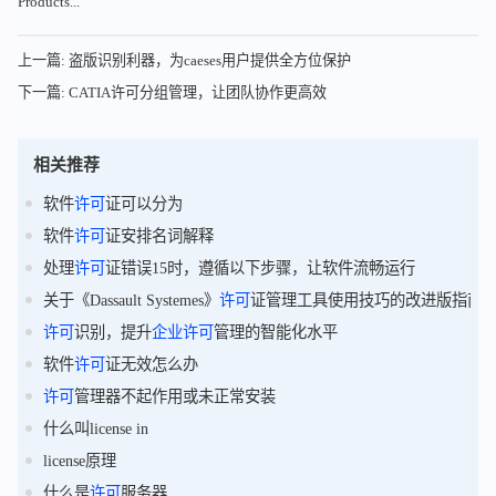
Products...
上一篇: 盗版识别利器，为caeses用户提供全方位保护
下一篇: CATIA许可分组管理，让团队协作更高效
相关推荐
软件
许可
证可以分为
软件
许可
证安排名词解释
处理
许可
证错误15时，遵循以下步骤，让软件流畅运行
关于《Dassault Systemes》
许可
证管理工具使用技巧的改进版指南
许可
识别，提升
企业
许可
管理的智能化水平
软件
许可
证无效怎么办
许可
管理器不起作用或未正常安装
什么叫license in
license原理
什么是
许可
服务器