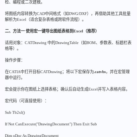
检、编程或二次建模。
将图纸内容转换为CAD中间格式（如DWG/DXF），再借助其他工具批量
解析为Excel（适合复杂表格或跨软件流程）。
二、方法一 使用宏一键导出图纸表格到Excel（推荐）
适用对象：CATDrawing 中的DrawingTable（如BOM、参数表、标题栏表
格等）。
操作步骤：
在CATIA中打开目标CATDrawing；将以下宏保存为
.catvbs
，并在宏管理
器中运行。
宏会提示你在图纸上选择表格；确认后自动生成Excel并写入表格内容。
宏代码（可直接使用）：
Sub Tb2xl()
If Not CanExecute("DrawingDocument") Then Exit Sub
Dim oDoc As DrawingDocument