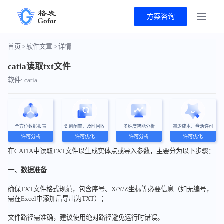
方案咨询
首页
>
软件文章
>
详情
catia读取txt文件
软件: catia
全方位数据报表
识别闲置、及时回收
多维度智能分析
减少成本、盘活许可
许可分析
许可优化
许可分析
许可优化
在CATIA中读取TXT文件以生成实体点或导入参数，主要分为以下步骤：
一、数据准备
确保TXT文件格式规范，包含序号、X/Y/Z坐标等必要信息（如无编号，
需在Excel中添加后导出为TXT）；
文件路径需准确，建议使用绝对路径避免运行时错误。