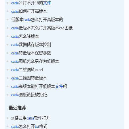
catia
21打不开18的
文件
catia
如何打开高版本
低版本
catia
怎么打开高版本的
catia
低版本怎么打开高版本cad图纸
catia
怎么降版本
catia
数据储存版本控制
catia
转低版本保留参数
catia
图纸怎么另存为低版本
catia
二维图转excel
catia
二维图转低版本
catia
高版本能打开低版本
文件
吗
catia
图纸链接被拒绝
最近推荐
xt格式用
catia
软件打开
catia
怎么打开
txt
格式