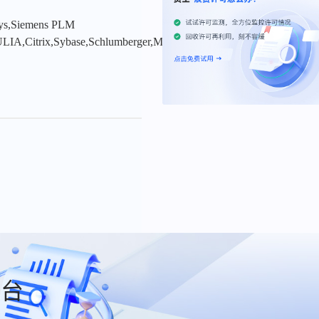
sys,Siemens PLM
LIA,Citrix,Sybase,Schlumberger,MSC
平台