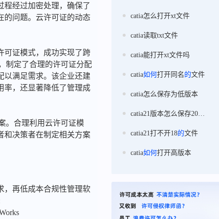
过程经过加密处理，确保了
catia怎么打开xt文件
在的问题。云许可证的动态
catia读取txt文件
许可证模式，成功实现了跨
catia能打开xt文件吗
析，制定了合理的许可证分配
catia
如何
打开同名
的
文件
配以满足需求。该企业还建
用率，还显著降低了管理成
catia怎么保存为低版本
catia21版本怎么保存20版本
方案。合理利用云许可证模
catia21打不开18
的
文件
者和决策者在制定相关方案
catia
如何
打开高版本
求，再低成本合规性管理软
:
nWorks