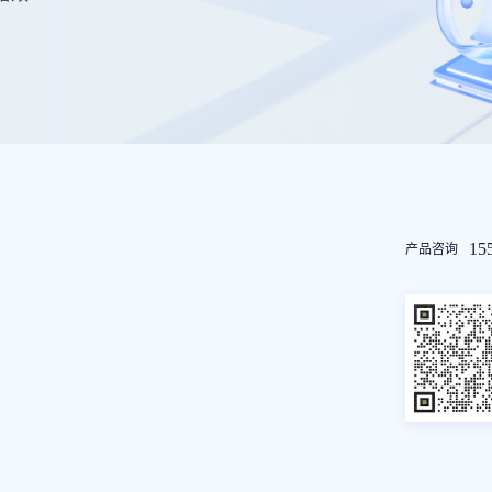
友
15
产品咨询
情
链
接