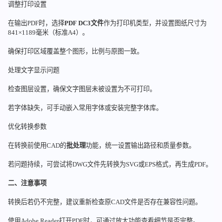
调整打印设置
在输出PDF时，选择
PDF DC3文件
作为打印机类型，并设置图纸尺寸为
841×1189毫米（标准A4）。
确保打印区域覆盖整个图形，比例与原图一致。
处理文字显示问题
检查图层设置，确保文字图层未被设置为不可打印。
若字体缺失，可手动嵌入常用字体或安装完整字体库。
优化转换参数
在转换前使用CAD的
批处理
功能，统一设置输出路径和质量参数。
若问题持续，可尝试将DWG文件先转换为SVG或EPS格式，再生成PDF。
二、注意事项
转换后若仍不完整，建议重新检查原CAD文件是否存在兼容性问题。
使用Adobe Reader打开PDF时，可通过放大功能查看细节是否完整。