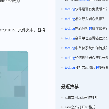
dName改为
techlog
软件是否有免费版本？
techlog
怎么导入岩心数据？
techlog
岩心分析
的
精度如何？
nsing\2015.1文件夹中，替换
techlog
变量单位设置错误怎么
techlog
中单位系统如何转换？
techlog
如何进行岩心照片去噪
techlog
分析岩心照片
的
步骤是
最近推荐
xt格式用catia软件打开
catia怎么打开txt格式