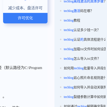
techlog
离线
激活
的
具体步骤
？
减少成本、盘活许可
techlog
激活
码在哪？
许可优化
techlog
教程
techlog
认证多少钱一次？
techlog
认证
的
具体流程是什么
techlog
加载txt文件时如何设
techlog
怎么导入txt文件？
径（默认路径为C:\Program
如何用
techlog
批量导入井段信
techlog
岩心照片命名规则是什
techlog
如何导入并自动关联照
）。
techlog
裂缝参数计算中如何确
如何通过
techlog
解释确定裂缝