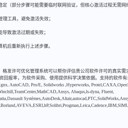
稳定（部分步骤可能需要临时联网验证，但核心激活过程无需网
se管理工具，避免激活失效；
能导致激活过期或失败；
算机后重新执行上述步骤。
，格发许可优化管理系统可以帮你评估贵公司软件许可的真实需
投资回报率，为软件采购、使用提供科学决策依据。支持的软件有
x, AutoCAD, Pro/E, Solidworks ,Hyperworks, Protel,CAXA,Ope
hill,TeamCenter,MathCAD,Ansys, Abaqus,ls-dyna, Fluent,
tia,Dassault Systèmes,AutoDesk,Altair,autocad,PTC,SolidWorks,An
,Borland,AVEVA,ESRI,hP,Solibri,Progman,Leica,Cadence,IBM,SIMU