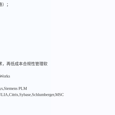
络）；
求，再低成本合规性管理软
:
nWorks
sys,Siemens PLM
LIA,Citrix,Sybase,Schlumberger,MSC