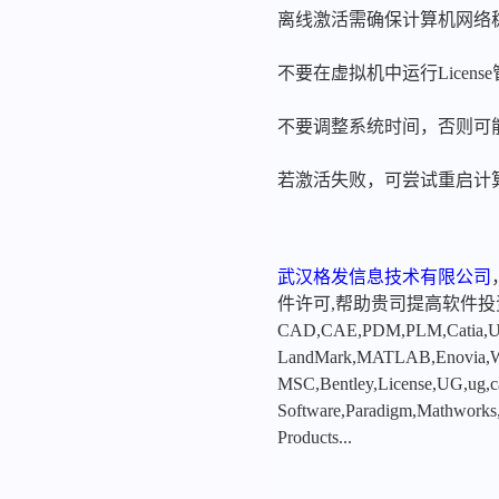
离线激活需确保计算机网络
不要在虚拟机中运行Licen
不要调整系统时间，否则可
若激活失败，可尝试重启计
武汉格发信息技术有限公司
件许可,帮助贵司提高软件
CAD,CAE,PDM,PLM,Catia,Ugn
LandMark,MATLAB,Enovia,Winc
MSC,Bentley,License,UG,ug,ca
Software,Paradigm,Mathworks
Products...