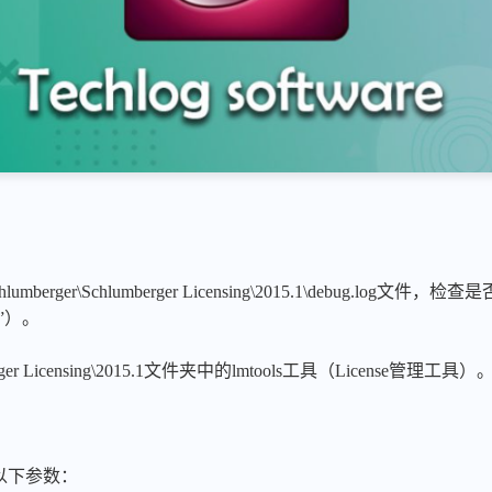
6)\Schlumberger\Schlumberger Licensing\2015.1\debug
lly”）。
r Licensing\2015.1文件夹中的lmtools工具（License管理工具）
置以下参数：