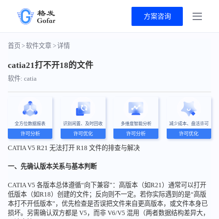
方案咨询
首页
>
软件文章
>
详情
catia21打不开18的文件
软件: catia
全方位数据报表
识别闲置、及时回收
多维度智能分析
减少成本、盘活许可
许可分析
许可优化
许可分析
许可优化
CATIA V5 R21 无法打开 R18 文件的排查与解决
一、先确认版本关系与基本判断
CATIA V5 各版本总体遵循“向下兼容”：高版本（如R21）通常可以打开
低版本（如R18）创建的文件；反向则不一定。若你实际遇到的是“高版
本打不开低版本”，优先检查是否误把文件来自更高版本，或文件本身已
损坏。另需确认双方都是 V5，而非 V6/V5 混用（两者数据结构差异大，