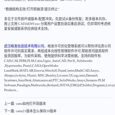
“数据结构无效/打开即崩溃/提示终止”
多见于文件损坏或版本/配置冲突。先尝试从备份恢复；若多版本共存，
按上文用 CATIAENV.exe 分离用户设置目录后重启测试；仍异常时考虑修
复安装或联系供应商技术支持。
武汉格发信息技术有限公司
，格发许可优化管理系统可以帮你评估贵公司
软件许可的真实需求，再低成本合规性管理软件许可,帮助贵司提高软件
投资回报率，为软件采购、使用提供科学决策依据。支持的软件有:
CAD,CAE,PDM,PLM,Catia,Ugnx, AutoCAD, Pro/E, Solidworks
,Hyperworks, Protel,CAXA,OpenWorks
LandMark,MATLAB,Enovia,Winchill,TeamCenter,MathCAD,Ansys,
Abaqus,ls-dyna, Fluent, MSC,Bentley,License,UG,ug,catia,Dassault
Systèmes,AutoDesk,Altair,autocad,PTC,SolidWorks,Ansys,Siemens PLM
Software,Paradigm,Mathworks,Borland,AVEVA,ESRI,hP,Solibri,Progman,Leic
Products...
上一篇: catia如何打开高版本
下一篇: catia21版本怎么保存20版本