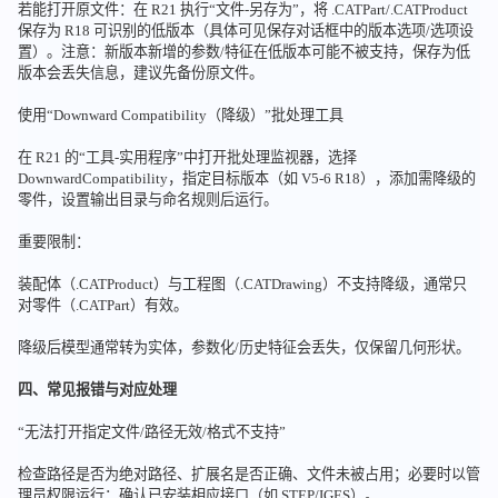
若能打开原文件：在 R21 执行“文件-另存为”，将 .CATPart/.CATProduct
保存为 R18 可识别的低版本（具体可见保存对话框中的版本选项/选项设
置）。注意：新版本新增的参数/特征在低版本可能不被支持，保存为低
版本会丢失信息，建议先备份原文件。
使用“Downward Compatibility（降级）”批处理工具
在 R21 的“工具-实用程序”中打开批处理监视器，选择
DownwardCompatibility，指定目标版本（如 V5-6 R18），添加需降级的
零件，设置输出目录与命名规则后运行。
重要限制：
装配体（.CATProduct）与工程图（.CATDrawing）不支持降级，通常只
对零件（.CATPart）有效。
降级后模型通常转为实体，参数化/历史特征会丢失，仅保留几何形状。
四、常见报错与对应处理
“无法打开指定文件/路径无效/格式不支持”
检查路径是否为绝对路径、扩展名是否正确、文件未被占用；必要时以管
理员权限运行；确认已安装相应接口（如 STEP/IGES）。