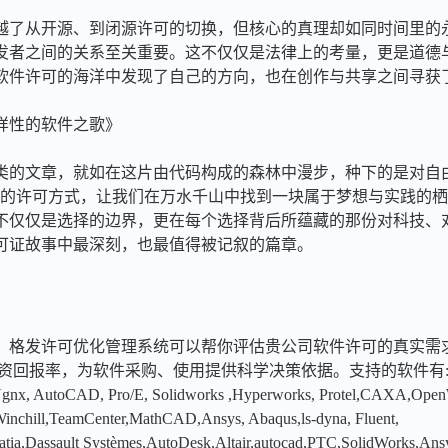
越了从开源、到闭源许可的切换，但核心的真理却如同时间里的
发者之间的关系至关重要。这不仅仅是法律上的考量，更是道德
软件许可的海洋中发现了自己的方向，也在创作与共享之间寻获
样性的软件之歌》
类的文章，就如在这片由代码构成的森林中漫步，种下的是对自
h 包罗万象的许可方式，让我们在万水千山中找到一块属于梦想与实践
不仅仅是选择的边界，更在每个选择背后所蕴藏的那份对科技、
可证故事中最深刻，也最值得被记叙的篇章。
，格发许可优化管理系统可以帮你评估贵公司软件许可的真实需
投资回报率，为软件采购、使用提供科学决策依据。支持的软件有
x, AutoCAD, Pro/E, Solidworks ,Hyperworks, Protel,CAXA,Ope
hill,TeamCenter,MathCAD,Ansys, Abaqus,ls-dyna, Fluent,
tia,Dassault Systèmes,AutoDesk,Altair,autocad,PTC,SolidWorks,An