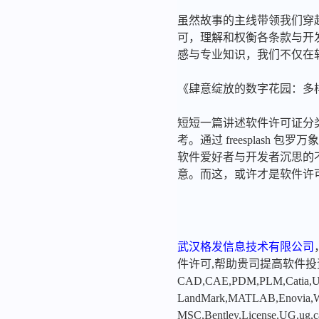
虽然故事的主线带领我们穿
可，理解和权衡各条款与开
感与专业知识，我们不仅在
《肆意绽放的数字花园：多
短短一篇讲述软件许可证分
考。通过 freesplas
软件爱好者与开发者沉思的
意。而这，或许才是软件许
武汉格发信息技术有限公司
件许可,帮助贵司提高软件
CAD,CAE,PDM,PLM,Catia,Ugn
LandMark,MATLAB,Enovia,Winc
MSC,Bentley,License,UG,ug,ca