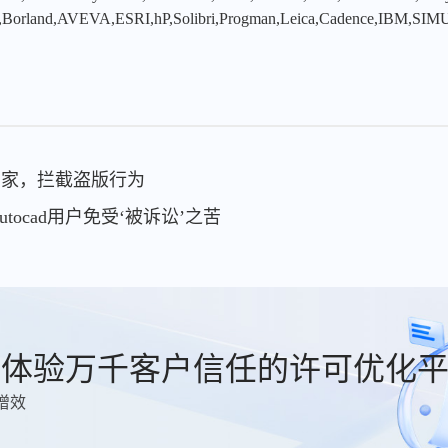
,Borland,AVEVA,ESRI,hP,Solibri,Progman,Leica,Cadence,IBM,SIMU
监控专家，拦截盗版行为
tocad用户免受‘被诉讼’之苦
费体验万千客户信任的许可优化
增效