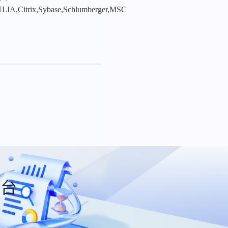
LIA,Citrix,Sybase,Schlumberger,MSC
平台