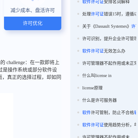
软件
许可证
安排名词解释
减少成本、盘活许可
处理
许可证
错误15时，遵循
许可优化
关于《Dassault Systemes》
许
许可识别，提升企业许可管
软件
许可证
无效怎么办
hallenge：在一款即将上
许可管理器不起作用或未正
过是操作系统或部分软件设
什么叫license in
而，真正的选择过程，却如同
。
license原理
什么是许可服务器
软件
许可管制，防止不合格
软件
许可证
使用趋势分析，
许可管理器不起作用或未