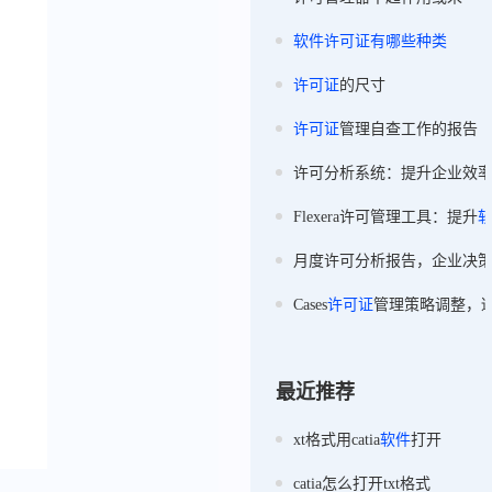
软件
许可证
有
哪些
种类
许可证
的尺寸
许可证
管理自查工作的报告
许可分析系统：提升企业效
Flexera许可管理工具：提升
月度许可分析报告，企业决
Cases
许可证
管理策略调整，
最近推荐
xt格式用catia
软件
打开
catia怎么打开txt格式