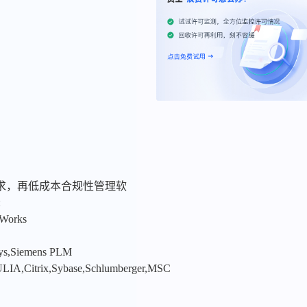
求，再低成本合规性管理软
:
nWorks
sys,Siemens PLM
LIA,Citrix,Sybase,Schlumberger,MSC