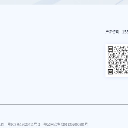
友
15
产品咨询
情
链
接
司 -
鄂ICP备18026411号-2 -
鄂公网安备42011302000881号