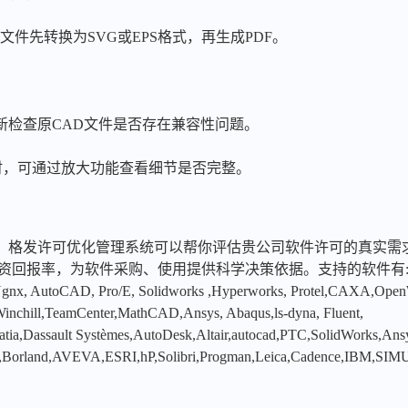
文件先转换为SVG或EPS格式，再生成PDF。
新检查原CAD文件是否存在兼容性问题。
开PDF时，可通过放大功能查看细节是否完整。
，格发许可优化管理系统可以帮你评估贵公司软件许可的真实需
投资回报率，为软件采购、使用提供科学决策依据。支持的软件有
x, AutoCAD, Pro/E, Solidworks ,Hyperworks, Protel,CAXA,Ope
hill,TeamCenter,MathCAD,Ansys, Abaqus,ls-dyna, Fluent,
tia,Dassault Systèmes,AutoDesk,Altair,autocad,PTC,SolidWorks,An
,Borland,AVEVA,ESRI,hP,Solibri,Progman,Leica,Cadence,IBM,SIMU