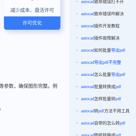
autocad
致命错误打不开
减少成本、盘活许可
autocad
致命错误咋解决
许可优化
autocad
插件开发教程
autocad
插件故障解决
autocad
如何批量
导出
pdf
autocad
导出
pdf
不完整
autocad
怎么批量
导出
pdf
尺寸等参数，确保图形完整。例
autocad
批量转换成
pdf
autocad
怎样批量转
pdf
。
autocad
转
pdf
方法不用工具
autocad
自带的怎么转
pdf
autocad
图纸转换成
pdf