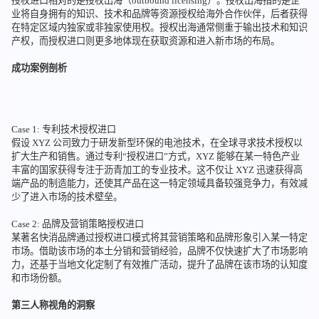
授权进口相对的是授权出海（outbound licensing）。授权出海指的是企
业将自身拥有的知识、技术和品牌等资源授权给海外合作伙伴，后者获得
在特定区域内独家或非独家使用权。授权出海通常侧重于输出技术和知识
产权，而授权进口则更多地体现在获取资源和进入新市场的布局。
成功案例剖析
Case 1: 专利技术授权进口
假设 XYZ 公司致力于研发新型环保的电池技术，在全球寻求技术授权以
扩大生产和销售。通过专利“授权进口”方式，XYZ 能够在某一特色产业
丰富的国家获得专注于沥青加工的专业技术。这不仅让 XYZ 迅速获得高
端产品的制造能力，还使其产品在这一特定领域具备较强竞争力，有效减
少了进入市场的技术壁垒。
Case 2: 品牌及营销策略授权进口
某著名快消品牌通过授权进口模式将其营销策略和品牌形象引入某一特定
市场。借助该市场的本土分销和营销经验，品牌不仅快速扩大了市场影响
力，还基于当地文化定制了有效推广活动，提升了品牌在该市场的认知度
和市场份额。
第三人称视角的洞察