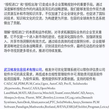
“授权进口” 和“授权出海”已变成众多企业策略规划中的重要手段。通过
深度解析授权合作的内涵及其背后的战略逻辑，我们能够发现合作双方通
过资源互补和市场知识共享，不仅加速了企业全球化步伐，也促进了国际
间技术、知识和文化的交流，为构建更为开放、包容的全球商务生态系统
做出了贡献。
理解“授权进口”的本质和运作机制，对寻求拓展国际业务的企业至关重
要。它不仅是一个进入新市场的途径，也是深化国际合作、加强研发投
入、共享市场洞察的有效方式。通过结合具体的成功案例分析，企业能够
更清晰地定位自身战略需求、识别适宜的合作伙伴，最终在动态的全球市
场中寻找到更多增长点，推进可持续发展。
武汉格发信息技术有限公司
，格发许可优化管理系统可以帮你评估贵公司
软件许可的真实需求，再低成本合规性管理软件许可,帮助贵司提高软件
投资回报率，为软件采购、使用提供科学决策依据。支持的软件有:
CAD,CAE,PDM,PLM,Catia,Ugnx, AutoCAD, Pro/E, Solidworks
,Hyperworks, Protel,CAXA,OpenWorks
LandMark,MATLAB,Enovia,Winchill,TeamCenter,MathCAD,Ansys,
Abaqus,ls-dyna, Fluent, MSC,Bentley,License,UG,ug,catia,Dassault
Systèmes,AutoDesk,Altair,autocad,PTC,SolidWorks,Ansys,Siemens PLM
Software,Paradigm,Mathworks,Borland,AVEVA,ESRI,hP,Solibri,Progman,Leic