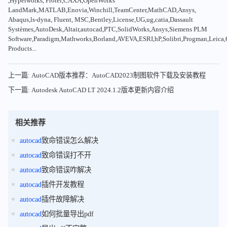
,Hyperworks, Protel,CAXA,OpenWorks
LandMark,MATLAB,Enovia,Winchill,TeamCenter,MathCAD,Ansys,
Abaqus,ls-dyna, Fluent, MSC,Bentley,License,UG,ug,catia,Dassault
Systèmes,AutoDesk,Altair,autocad,PTC,SolidWorks,Ansys,Siemens PLM
Software,Paradigm,Mathworks,Borland,AVEVA,ESRI,hP,Solibri,Progman,Leic
Products...
上一篇: AutoCAD版本推荐：AutoCAD2023制图软件下载及安装教程
下一篇: Autodesk AutoCAD LT 2024.1.2版本更新内容介绍
相关推荐
autocad
致命错误怎么解决
autocad
致命错误打不开
autocad
致命错误咋解决
autocad
插件开发教程
autocad
插件故障解决
autocad
如何批量导出pdf