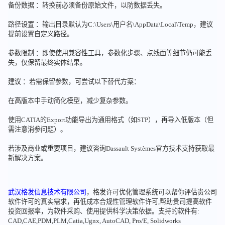
备份数据 ：转换前必须备份原始文件，以防数据丢失。
路径设置 ：输出目录默认为C:\Users\用户名\AppData\Local\Temp，建议
提前设置自定义路径。
参数限制 ：即使使用兼容性工具，参数化步骤、点线面等细节仍可能丢
失，仅保留最终实体结果。
建议 ：若需保留参数，可尝试以下替代方案：
在高版本中手动简化模型，减少复杂参数。
使用CATIA的Export功能导出为通用格式（如STP），再导入低版本（但
需注意消参问题）。
若涉及商业或重要项目，建议咨询Dassault Systèmes官方技术支持获取最
新解决方案。
武汉格发信息技术有限公司
，格发许可优化管理系统可以帮你评估贵公司
软件许可的真实需求，再低成本合规性管理软件许可,帮助贵司提高软件
投资回报率，为软件采购、使用提供科学决策依据。支持的软件有:
CAD,CAE,PDM,PLM,Catia,Ugnx, AutoCAD, Pro/E, Solidworks