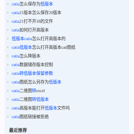
catia
怎么保存为
低版本
catia
21版本怎么保存20版本
catia
21打不开18的文件
catia
如何打开高版本
低版本
catia
怎么打开高版本的
catia
低版本
怎么打开高版本cad图纸
catia
怎么降版本
catia
数据储存版本控制
catia
转
低版本
保留
参数
catia
图纸怎么另存为
低版本
catia
二维图
转
excel
catia
二维图
转
低版本
catia
高版本能打开
低版本
文件吗
catia
图纸链接被拒绝
最近推荐