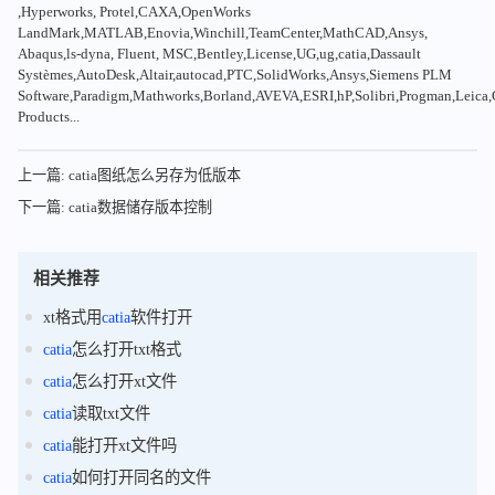
,Hyperworks, Protel,CAXA,OpenWorks
LandMark,MATLAB,Enovia,Winchill,TeamCenter,MathCAD,Ansys,
Abaqus,ls-dyna, Fluent, MSC,Bentley,License,UG,ug,catia,Dassault
Systèmes,AutoDesk,Altair,autocad,PTC,SolidWorks,Ansys,Siemens PLM
Software,Paradigm,Mathworks,Borland,AVEVA,ESRI,hP,Solibri,Progman,Leic
Products...
上一篇: catia图纸怎么另存为低版本
下一篇: catia数据储存版本控制
相关推荐
xt格式用
catia
软件打开
catia
怎么打开txt格式
catia
怎么打开xt文件
catia
读取txt文件
catia
能打开xt文件吗
catia
如何打开同名的文件