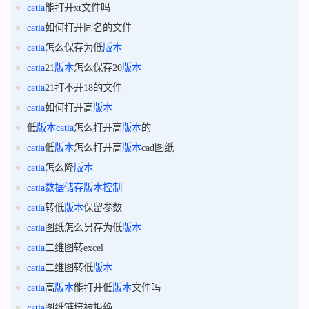
catia
能打开xt文件吗
catia
如何打开同名的文件
catia
怎么保存为低
版本
catia
21
版本
怎么保存20
版本
catia
21打不开18的文件
catia
如何打开高
版本
低
版本
catia
怎么打开高
版本
的
catia
低
版本
怎么打开高
版本
cad图纸
catia
怎么降
版本
catia
数据
储存
版本
控制
catia
转低
版本
保留参数
catia
图纸怎么另存为低
版本
catia
二维图转excel
catia
二维图转低
版本
catia
高
版本
能打开低
版本
文件吗
catia
图纸链接被拒绝