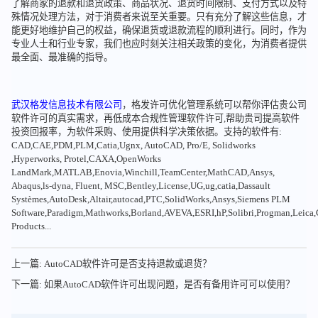
了解商家的退款和退货政策、商品状况、退货时间限制、支付方式以及特
殊情况处理方法，对于消费者来说至关重要。只有充分了解这些信息，才
能更好地维护自己的权益，确保退货或退款流程的顺利进行。同时，作为
专业人士和行业专家，我们也应时刻关注相关政策的变化，为消费者提供
最全面、最准确的指导。
武汉格发信息技术有限公司
，格发许可优化管理系统可以帮你评估贵公司
软件许可的真实需求，再低成本合规性管理软件许可,帮助贵司提高软件
投资回报率，为软件采购、使用提供科学决策依据。支持的软件有:
CAD,CAE,PDM,PLM,Catia,Ugnx, AutoCAD, Pro/E, Solidworks
,Hyperworks, Protel,CAXA,OpenWorks
LandMark,MATLAB,Enovia,Winchill,TeamCenter,MathCAD,Ansys,
Abaqus,ls-dyna, Fluent, MSC,Bentley,License,UG,ug,catia,Dassault
Systèmes,AutoDesk,Altair,autocad,PTC,SolidWorks,Ansys,Siemens PLM
Software,Paradigm,Mathworks,Borland,AVEVA,ESRI,hP,Solibri,Progman,Leic
Products...
上一篇: AutoCAD软件许可是否支持退款或退货？
下一篇: 如果AutoCAD软件许可出现问题，是否有备用许可可以使用？