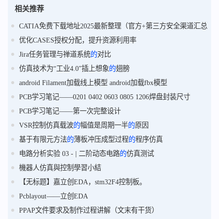
相关推荐
CATIA免费下载地址2025最新整理（官方+第三方安全渠道汇总）
优化CASES授权分配，提升资源利用率
Jira任务管理与禅道系统
的
对比
仿真技术为“工业4.0”插上想象
的
翅膀
android Filament加载线上模型 android加载fbx模型
PCB学习笔记——0201 0402 0603 0805 1206焊盘封装尺寸
PCB学习笔记——第一次完整设计
VSR控制仿真载波
的
幅值是周期一半
的
原因
基于有限元方法
的
薄板冲压成型过程
的
程序仿真
电路分析实验 03 - | 二阶动态电路
的
仿真测试
機器人仿真與控制學習小結
【无标题】嘉立创EDA，stm32F4控制板。
Pcblayout——立创EDA
PPAP文件要求及制作过程讲解（文末有干货）