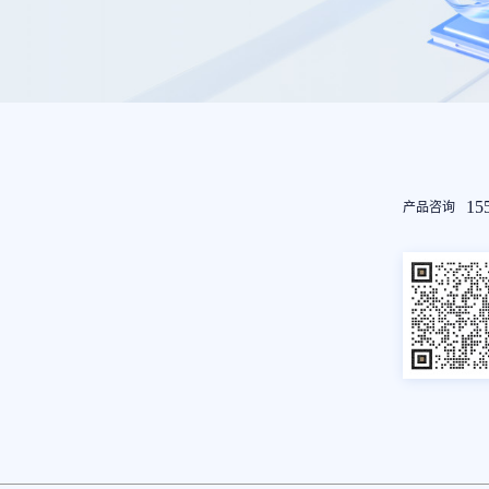
友
15
产品咨询
情
链
接