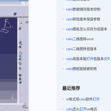
catia
数据储存版本控制
catia
转低版本保留参数
catia
图纸怎么另存为低版本
catia
二维图转excel
catia
二维图转低版本
catia
高版本能
打开
低版本
文件
catia
图纸链接被拒绝
最近推荐
xt格式用
catia
软件
打开
catia
怎么
打开
txt格式