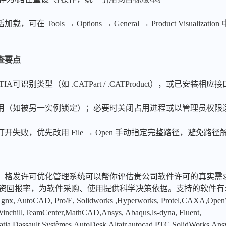
Tools → Options → General → Product Visualiz
。
查要点
识别类型（如 .CATPart / .CATProduct），或已安装相应接口
（如被另一实例锁定）；必要时关闭占用进程或以管理员权限运行
失败，优先改用 File → Open 手动指定完整路径，避免路
，格发许可优化管理系统可以帮你评估贵公司软件许可的真实需
投资回报率，为软件采购、使用提供科学决策依据。支持的软件有
x, AutoCAD, Pro/E, Solidworks ,Hyperworks, Protel,CAXA,Ope
hill,TeamCenter,MathCAD,Ansys, Abaqus,ls-dyna, Fluent,
tia,Dassault Systèmes,AutoDesk,Altair,autocad,PTC,SolidWorks,An