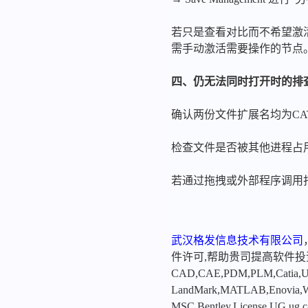
若只是查看对比而不希望激活加载，可在 
需手动激活需要操作的节点
四、仍无法同时打开时的排
确认两份文件扩展名均为CATIA可
检查文件是否被其他进程占用
若通过拖拽或外部程序调用打开
武汉格发信息技术有限公司
件许可,帮助贵司提高软件
CAD,CAE,PDM,PLM,Catia,Ugn
LandMark,MATLAB,Enovia,Winc
MSC,Bentley,License,UG,ug,ca