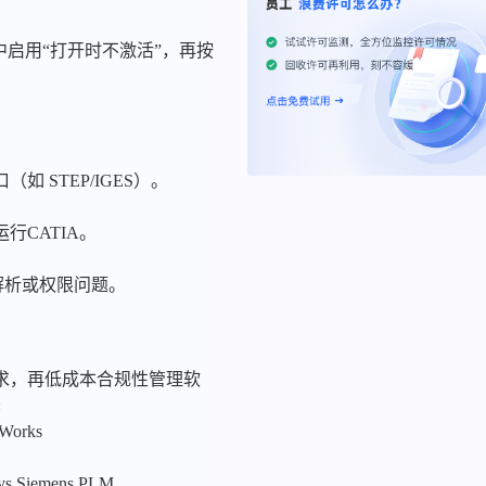
ation 中启用“打开时不激活”，再按
（如 STEP/IGES）。
CATIA。
径解析或权限问题。
求，再低成本合规性管理软
:
nWorks
sys,Siemens PLM