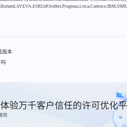
,Borland,AVEVA,ESRI,hP,Solibri,Progman,Leica,Cadence,IBM,SIMU
为低版本
件吗
费体验万千客户信任的许可优化
增效