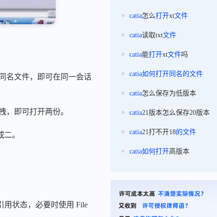
catia
怎么
打开
xt
文件
catia
读取txt
文件
catia
能
打开
xt
文件
吗
catia
如何
打开
同名
的
文件
路径下的同名文件，即可在同一会话
catia
怎么保存为低版本
拖拽，即可打开两份。
catia
21版本怎么保存20版本
catia
21打不开18
的
文件
或二。
catia
如何
打开
高版本
态，必要时使用 File