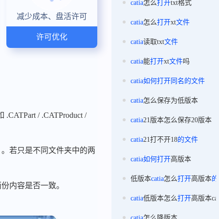
catia
怎么
打开
txt格式
减少成本、盘活许可
catia
怎么
打开
xt
文件
许可优化
catia
读取txt
文件
catia
能
打开
xt
文件
吗
catia
如何
打开
同名
的
文件
catia
怎么保存为低版本
 / .CATProduct /
catia
21版本怎么保存20版本
catia
21打不开18
的
文件
）。若只是不同文件夹中的两
catia
如何
打开
高版本
低版本
catia
怎么
打开
高版本
的
于直观比对两份内容是否一致。
catia
低版本怎么
打开
高版本ca
catia
怎么降版本