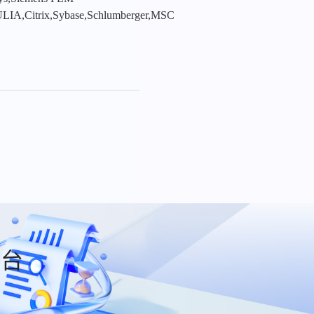
LIA,Citrix,Sybase,Schlumberger,MSC
平台