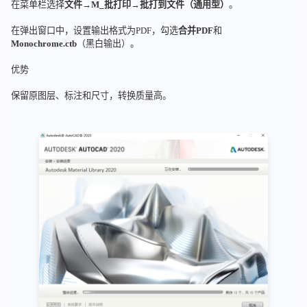
在菜单栏选择
文件
→
M_批打印
→
批打到文件（通用型）
。
在弹出窗口中，设置输出格式为PDF，勾选
合并PDF
和
Monochrome.ctb
（黑白输出）。
优势
保留原图层、标注和尺寸，转换质量高。