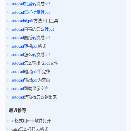
autocad
批量
转
换成
pdf
autocad
怎样
批量
转
pdf
autocad
转
pdf
方法不用工具
autocad
自带的怎么
转
pdf
autocad
图纸
转
换成
pdf
autocad
转
换
pdf
格式
autocad
怎么
转
换成
pdf
autocad
怎么输出成
pdf
文件
autocad
输出
pdf
不完整
autocad
输出
pdf
为空白
autocad
帮助显示空白
autocad
选项板怎么调出来
最近推荐
xt格式用catia软件打开
catia怎么打开txt格式