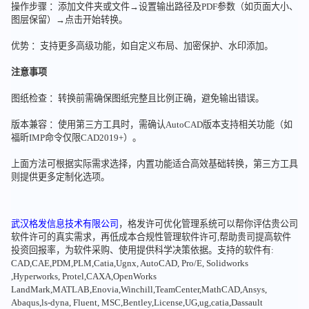
操作步骤 ：添加文件夹或文件→设置输出路径及PDF参数（如页面大小、
图层保留）→点击开始转换。
优势 ：支持更多高级功能，如自定义布局、加密保护、水印添加。
注意事项
图纸检查 ：转换前需确保图纸完整且比例正确，避免输出错误。
版本兼容 ：使用第三方工具时，需确认AutoCAD版本支持相关功能（如
福昕IMP命令仅限CAD2019+）。
上面方法可根据实际需求选择，内置功能适合高效基础转换，第三方工具
则提供更多定制化选项。
武汉格发信息技术有限公司
，格发许可优化管理系统可以帮你评估贵公司
软件许可的真实需求，再低成本合规性管理软件许可,帮助贵司提高软件
投资回报率，为软件采购、使用提供科学决策依据。支持的软件有:
CAD,CAE,PDM,PLM,Catia,Ugnx, AutoCAD, Pro/E, Solidworks
,Hyperworks, Protel,CAXA,OpenWorks
LandMark,MATLAB,Enovia,Winchill,TeamCenter,MathCAD,Ansys,
Abaqus,ls-dyna, Fluent, MSC,Bentley,License,UG,ug,catia,Dassault