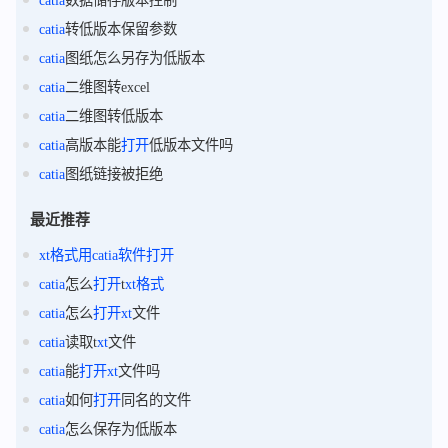
catia
转低版本保留参数
catia
图纸怎么另存为低版本
catia
二维图转excel
catia
二维图转低版本
catia
高版本能
打开
低版本文件吗
catia
图纸链接被拒绝
最近推荐
xt
格式
用
catia
软件
打开
catia
怎么
打开
t
xt
格式
catia
怎么
打开
xt
文件
catia
读取t
xt
文件
catia
能
打开
xt
文件吗
catia
如何
打开
同名的文件
catia
怎么保存为低版本