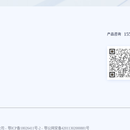
友
15
产品咨询
情
链
接
司 -
鄂ICP备18026411号-2 -
鄂公网安备42011302000881号