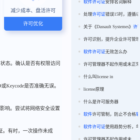
软件
许可证
安排名词解释
减少成本、盘活许可
处理
许可证
错误15时，遵循
许可优化
关于《Dassault Systemes》
许
许可识别，提升企业许可管
软件
许可证
无效怎么办
通状态。确认是否有权限访问
许可管理器不起作用或未正
什么叫license in
或Keycode是否准确无误。
license原理
什么是许可服务器
的影响。尝试将网络安全设置
软件
许可管制，防止不合格
软件
许可证
使用趋势分析，
证。有时，一次操作未成
许可管理器不起作用或未