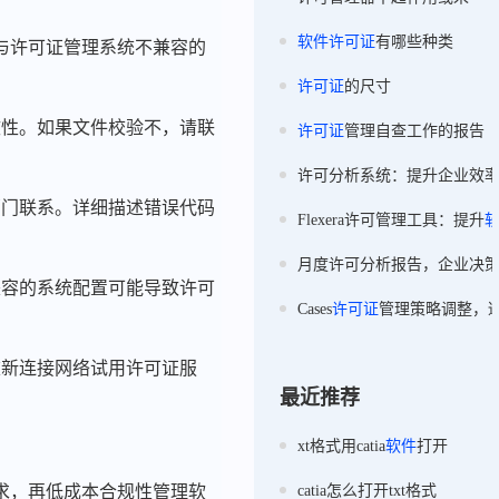
软件
许可证
有哪些种类
在与许可证管理系统不兼容的
许可证
的尺寸
效性。如果文件校验不，请联
许可证
管理自查工作的报告
许可分析系统：提升企业效
部门联系。详细描述错误代码
Flexera许可管理工具：提升
月度许可分析报告，企业决
兼容的系统配置可能导致许可
Cases
许可证
管理策略调整，
重新连接网络试用许可证服
最近推荐
xt格式用catia
软件
打开
求，再低成本合规性管理软
catia怎么打开txt格式