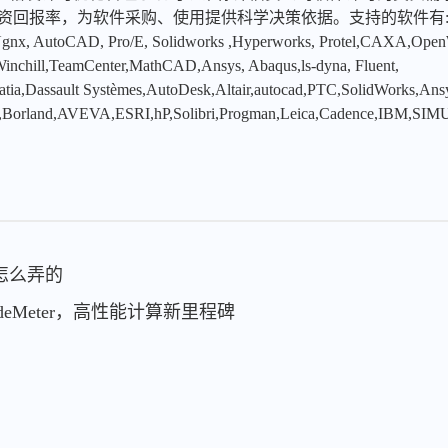
投资回报率，为软件采购、使用提供科学决策依据。支持的软件有
x, AutoCAD, Pro/E, Solidworks ,Hyperworks, Protel,CAXA,Ope
hill,TeamCenter,MathCAD,Ansys, Abaqus,ls-dyna, Fluent,
tia,Dassault Systèmes,AutoDesk,Altair,autocad,PTC,SolidWorks,An
,Borland,AVEVA,ESRI,hP,Solibri,Progman,Leica,Cadence,IBM,SIMU
怎么弄的
odeMeter，高性能计算新里程碑