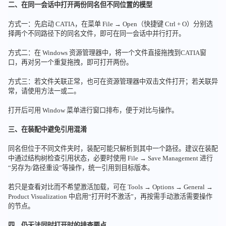
二、在同一会话中打开两份同名但不同位置的模型
方式一：先启动 CATIA，在菜单 File → Open（快捷键 Ctrl + O）分别选
择两个不同路径下的同名文件，即可在同一会话中并行打开。
方式二：在 Windows 资源管理器中，将一个文件直接拖拽到CATIA窗
口，再对另一个重复拖拽，即可打开两份。
方式三：若文件关联正常，也可在资源管理器中双击文件打开；若关联异
常，请使用方法一或二。
打开后可用 Window 菜单进行窗口排布，便于对比与操作。
三、在装配中避免引用混淆
同名但位于不同文件夹时，装配可能只解析到其中一个路径。建议在装配
中通过结构树检查引用状态，必要时使用 File → Save Management 进行
“另存为/路径重设”等操作，统一引用到目标版本。
若只是查看对比而不希望激活加载，可在 Tools → Options → General →
Product Visualization 中启用“打开时不激活”，再按需手动激活需要操作
的节点。
四、仍无法同时打开时的排查要点