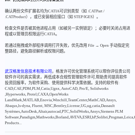
确认两份文件扩展名均为CATIA可识别类型（如 .CATPart /
.CATProduct），或已安装相应接口（如 STEP/IGES）。
检查文件是否被其他进程占用（如被另一实例锁定）；必要时关闭占用进
程或以管理员权限运行CATIA。
若通过拖拽或外部程序调用打开失败，优先改用 File → Open 手动指定完
整路径，避免路径解析或权限问题。
武汉格发信息技术有限公司
，格发许可优化管理系统可以帮你评估贵公司
软件许可的真实需求，再低成本合规性管理软件许可,帮助贵司提高软件
投资回报率，为软件采购、使用提供科学决策依据。支持的软件有:
CAD,CAE,PDM,PLM,Catia,Ugnx, AutoCAD, Pro/E, Solidworks
,Hyperworks, Protel,CAXA,OpenWorks
LandMark,MATLAB,Enovia,Winchill,TeamCenter,MathCAD,Ansys,
Abaqus,ls-dyna, Fluent, MSC,Bentley,License,UG,ug,catia,Dassault
Systèmes,AutoDesk,Altair,autocad,PTC,SolidWorks,Ansys,Siemens PLM
Software,Paradigm,Mathworks,Borland,AVEVA,ESRI,hP,Solibri,Progman,Leic
Products...