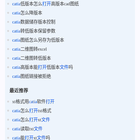
catia
低版本怎么
打开
高版本cad图纸
catia
怎么降版本
catia
数据储存版本控制
catia
转低版本保留参数
catia
图纸怎么另存为低版本
catia
二维图转excel
catia
二维图转低版本
catia
高版本能
打开
低版本
文件
吗
catia
图纸链接被拒绝
最近推荐
xt格式用
catia
软件
打开
catia
怎么
打开
txt格式
catia
怎么
打开
xt
文件
catia
读取txt
文件
catia
能
打开
xt
文件
吗