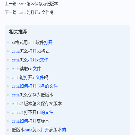
上一篇: catia怎么保存为低版本
下一篇: catia能打开xt文件吗
相关推荐
xt格式用
catia
软件
打开
catia
怎么
打开
txt格式
catia
怎么
打开
xt
文件
catia
读取txt
文件
catia
能
打开
xt
文件
吗
catia
如何
打开
同名
的
文件
catia
怎么保存为低版本
catia
21版本怎么保存20版本
catia
21打不开18
的
文件
catia
如何
打开
高版本
低版本
catia
怎么
打开
高版本
的