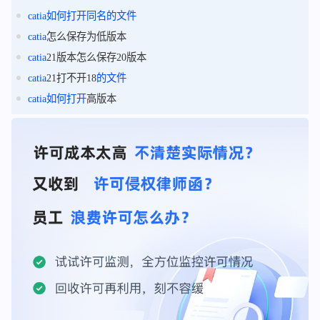
catia
如何
打开
同名
的
文件
catia
怎么保存为低版本
catia
21版本怎么保存20版本
catia
21打不开18
的
文件
catia
如何
打开
高版本