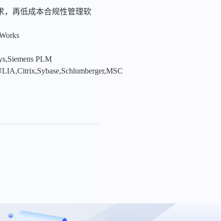
求，再低成本合规性管理软
:
nWorks
sys,Siemens PLM
LIA,Citrix,Sybase,Schlumberger,MSC