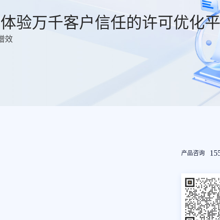
费体验万千客户信任的许可优化
增效
友
15
产品咨询
情
链
接