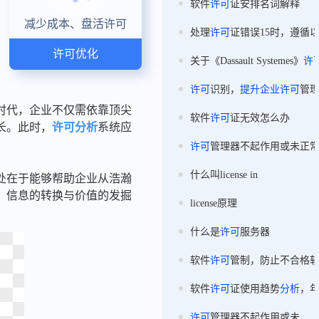
软件
许可
证安排名词解释
减少成本、盘活许可
处理
许可
证错误15时，遵循
许可优化
关于《Dassault Systemes》
许
许可
识别，
提升
企业
许可
管
时代，企业不仅需依靠顶尖
软件
许可
证无效怎么办
长。此时，
许可分析
系统应
许可
管理器不起作用或未正
什么叫license in
处在于能够帮助企业从浩瀚
，信息的转换与价值的发掘
license原理
什么是
许可
服务器
软件
许可
管制，防止不合格
软件
许可
证使用趋势
分析
，
许可
管理器不起作用或未