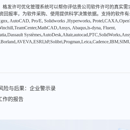
，格发许可优化管理系统可以帮你评估贵公司软件许可的真实需
投资回报率，为软件采购、使用提供科学决策依据。支持的软件有
x, AutoCAD, Pro/E, Solidworks ,Hyperworks, Protel,CAXA,Ope
hill,TeamCenter,MathCAD,Ansys, Abaqus,ls-dyna, Fluent,
tia,Dassault Systèmes,AutoDesk,Altair,autocad,PTC,SolidWorks,An
,Borland,AVEVA,ESRI,hP,Solibri,Progman,Leica,Cadence,IBM,SIMU
件的风险与后果：企业警示录
工作的报告