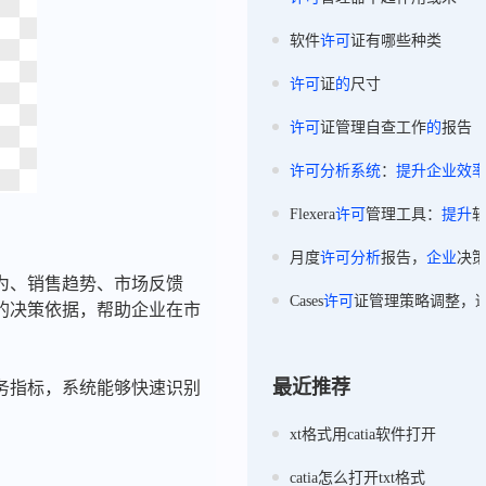
软件
许可
证有哪些种类
许可
证
的
尺寸
许可
证管理自查工作
的
报告
许可
分析
系统
：
提升
企业
效
Flexera
许可
管理工具：
提升
月度
许可
分析
报告，
企业
决
为、销售趋势、市场反馈
Cases
许可
证管理策略调整，
的决策依据，帮助企业在市
最近推荐
务指标，系统能够快速识别
xt格式用catia软件打开
catia怎么打开txt格式