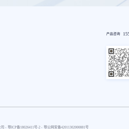
友
15
产品咨询
情
链
接
司 -
鄂ICP备18026411号-2 -
鄂公网安备42011302000881号