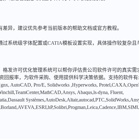
略有差异，建议优先参考当前版本的帮助文档或官方教程。
通过系统级字体配置或CATIA模板设置实现，具体操作较复杂且
，格发许可优化管理系统可以帮你评估贵公司软件许可的真实需
投资回报率，为软件采购、使用提供科学决策依据。支持的软件有
x, AutoCAD, Pro/E, Solidworks ,Hyperworks, Protel,CAXA,Ope
hill,TeamCenter,MathCAD,Ansys, Abaqus,ls-dyna, Fluent,
tia,Dassault Systèmes,AutoDesk,Altair,autocad,PTC,SolidWorks,An
,Borland,AVEVA,ESRI,hP,Solibri,Progman,Leica,Cadence,IBM,SIMU