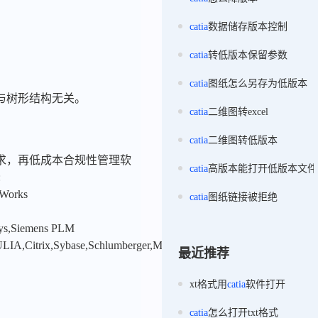
catia
数据储存版本控制
catia
转低版本保留参数
catia
图纸怎么另存为低版本
与树形结构无关。
catia
二维图转excel
catia
二维图转低版本
求，再低成本合规性管理软
catia
高版本能打开低版本文件
:
nWorks
catia
图纸链接被拒绝
sys,Siemens PLM
LIA,Citrix,Sybase,Schlumberger,MSC
最近推荐
xt格式用
catia
软件打开
catia
怎么打开txt格式