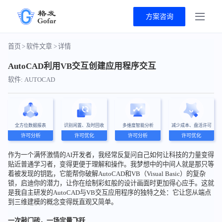
方案咨询
首页
>
软件文章
>
详情
AutoCAD利用VB交互创建应用程序交互
软件: AUTOCAD
全方位数据报表
识别闲置、及时回收
多维度智能分析
减少成本、盘活许可
许可分析
许可优化
许可分析
许可优化
作为一个满怀激情的AI开发者，我经常反复问自己如何让科技的力量变得
贴近普通学习者，变得更便于理解和操作。我梦想中的中间人就是那只等
着被发现的钥匙，它能帮你破解AutoCAD和VB（Visual Basic）的复杂
锁，启迪你的潜力，让你在绘制彩虹般的设计画面时更加得心应手。这就
是我自主研发的AutoCAD与VB交互应用程序的独特之处：它让您从端点
到三维建模的概念变得既直观又简单。
一次敲门砖，一场定量飞跃