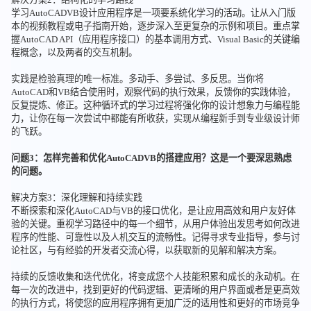
学习AutoCADVB设计应用程序是一项要系统化学习的活动。让从入门版
本的视频教程或电子指南开始，逐步深入至更复杂的示例和项目。重点掌
握AutoCAD API（应用程序接口）的基本调用方式、Visual Basic的关键编
程概念，以及两者的交互机制。
实践是检验真理的唯一标准。多动手、多尝试、多反思。当你将
AutoCAD和VB结合使用时，观察代码的执行效果，反馈你的实践体验，
反复提炼、修正。这种循环式的学习过程将强化你的设计想象力与编程能
力，让你在每一次尝试中都能有所收获，实现从编程新手到专业级设计师
的飞跃。
问题3：怎样完善和优化AutoCADVB的搭建应用？这是一个要深思熟虑
的问题。
解决方案3：深化理解和持续实践
不断探索和深化AutoCAD与VB的接口优化，是让应用高效和用户友好体
验的关键。重视学习路径中的每一个细节，从用户体验出发思考如何改进
程序的性能、可靠性以及人机交互的流畅性。记得寻求专业指导，参与讨
论社区，与有经验的开发者交流心得，以获取新的见解和解决方案。
持续的反馈收集和迭代优化，将变成您个人技能积累和成长的永动机。在
每一次的改进中，找到更好的代码逻辑、更清晰的用户界面或者是更高效
的执行方式，将使您的应用程序拥有更加广泛的适用性和更好的市场竞争