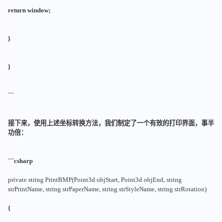
return window;
}
}
```
接下来，使用上述坐标转换方法，我们制定了一个有效的打印界面，事半
功倍：
```csharp
private string PrintBMP(Point3d objStart, Point3d objEnd, string
strPrintName, string strPaperName, string strStyleName, string strRotation)
{