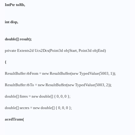
IntPtr toRb,
int disp,
double[] result);
private Extents2d Ucs2Dcs(Point3d objStart, Point3d objEnd)
{
ResultBuffer rbFrom = new ResultBuffer(new TypedValue(5003, 1));
ResultBuffer rbTo = new ResultBuffer(new TypedValue(5003, 2));
double[] firres = new double[] { 0, 0, 0 };
double[] secres = new double[] { 0, 0, 0 };
acedTrans(