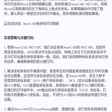
并打印这些Block引用的精确位置，具体即通过AutoCAD .NET API，获取
Block引用轮廓内的左下角和右上角点的坐标。如果精确动作切错了路
径，那么将会一眼望见空白的打印输出，而非预期标准的图纸集锦。
实现策略与关键代码：
1. 使用AutoCAD .NET API：我们决定采用AutoCAD的.NET API，找到并
筛选目标坐标。API以原点作为起点追踪，特殊之处在于它的坐标系并不
总与打印设备的坐标系保持一致。因此，我们采用两种坐标系表述块引用
的边界，确保两者相匹配以便打印。
2. 解决坐标体系的不兼容问题：发现常见的问题是某些图纸在打印时仅输
出空白图像，这显然与坐标系统存在关联。在AutoCAD中，存在几种不
同类型的坐标系统：UCS（用户坐标系统）、DCS（显示设备坐标系统）
及UCS坐标。UCS是基础坐标系统，其他如DCS都是基于UCS推衍而来。
在我们的打印操作中，API输出的块引用坐标是原点（UCS）坐标系，打
印指令则需要DCS坐标系。因此，不进行UCS到DCS的转换会导致打印空
白图。
3. 通过ObjectARX引入acedTrans()函数：遗憾的是，进行坐标系转换的复