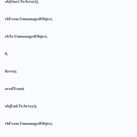
objStart.ToArray(),
rbFrom.UnmanagedObject,
rbTo.UnmanagedObject,
0,
firres);
acedTrans(
objEnd.ToArray(),
rbFrom.UnmanagedObject,