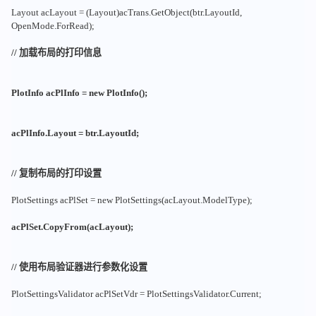
Layout acLayout = (Layout)acTrans.GetObject(btr.LayoutId,
OpenMode.ForRead);
// 加载布局的打印信息
PlotInfo acPlInfo = new PlotInfo();
acPlInfo.Layout = btr.LayoutId;
// 复制布局的打印设置
PlotSettings acPlSet = new PlotSettings(acLayout.ModelType);
acPlSet.CopyFrom(acLayout);
// 使用布局验证器进行参数化设置
PlotSettingsValidator acPlSetVdr = PlotSettingsValidator.Current;