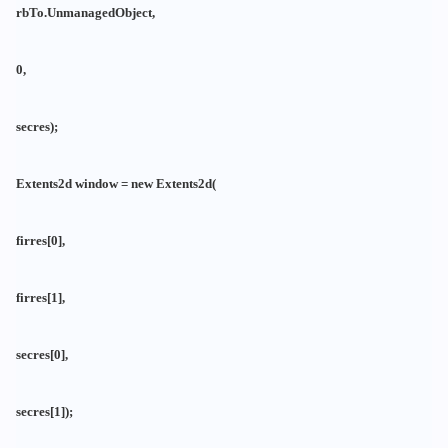
rbTo.UnmanagedObject,
0,
secres);
Extents2d window = new Extents2d(
firres[0],
firres[1],
secres[0],
secres[1]);