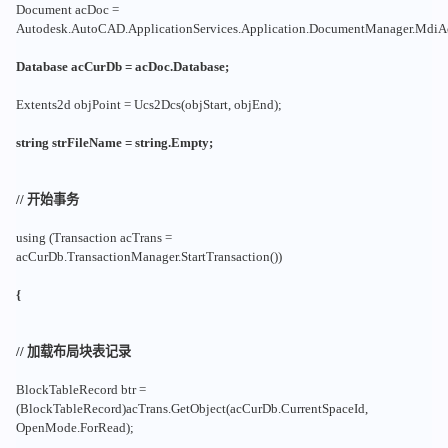
Document acDoc =
Autodesk.AutoCAD.ApplicationServices.Application.DocumentManager.MdiA
Database acCurDb = acDoc.Database;
Extents2d objPoint = Ucs2Dcs(objStart, objEnd);
string strFileName = string.Empty;
// 开始事务
using (Transaction acTrans =
acCurDb.TransactionManager.StartTransaction())
{
// 加载布局块表记录
BlockTableRecord btr =
(BlockTableRecord)acTrans.GetObject(acCurDb.CurrentSpaceId,
OpenMode.ForRead);