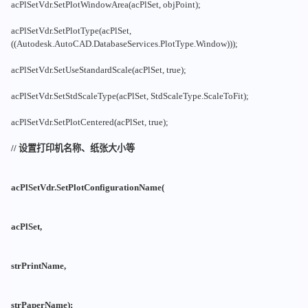
acPlSetVdr.SetPlotWindowArea(acPlSet, objPoint);
acPlSetVdr.SetPlotType(acPlSet,
((Autodesk.AutoCAD.DatabaseServices.PlotType.Window)));
acPlSetVdr.SetUseStandardScale(acPlSet, true);
acPlSetVdr.SetStdScaleType(acPlSet, StdScaleType.ScaleToFit);
acPlSetVdr.SetPlotCentered(acPlSet, true);
// 设置打印机名称、纸张大小等
acPlSetVdr.SetPlotConfigurationName(
acPlSet,
strPrintName,
strPaperName);