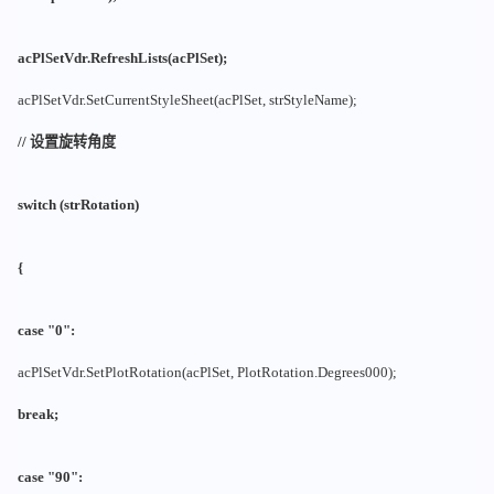
acPlSetVdr.RefreshLists(acPlSet);
acPlSetVdr.SetCurrentStyleSheet(acPlSet, strStyleName);
// 设置旋转角度
switch (strRotation)
{
case "0":
acPlSetVdr.SetPlotRotation(acPlSet, PlotRotation.Degrees000);
break;
case "90":