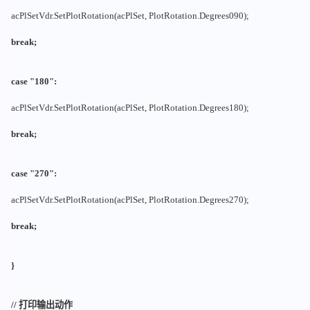
acPlSetVdr.SetPlotRotation(acPlSet, PlotRotation.Degrees090);
break;
case "180":
acPlSetVdr.SetPlotRotation(acPlSet, PlotRotation.Degrees180);
break;
case "270":
acPlSetVdr.SetPlotRotation(acPlSet, PlotRotation.Degrees270);
break;
}
// 打印输出动作