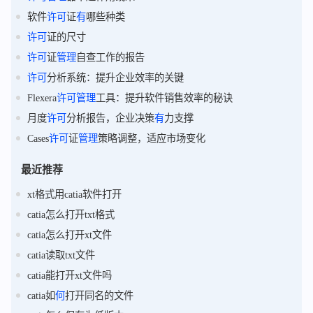
软件
许可
证
有
哪些种类
许可
证的尺寸
许可
证
管理
自查工作的报告
许可
分析系统：提升企业效率的关键
Flexera
许可
管理
工具：提升软件销售效率的秘诀
月度
许可
分析报告，企业决策
有
力支撑
Cases
许可
证
管理
策略调整，适应市场变化
最近推荐
xt格式用catia软件打开
catia怎么打开txt格式
catia怎么打开xt文件
catia读取txt文件
catia能打开xt文件吗
catia如
何
打开同名的文件