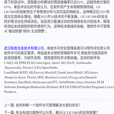
境下的测试中，其智能分析模块的预测准确率已达92%，远超传统方案的
65%。某技术论坛的专家认为，在软件资产生命周期管理领域，GF
LICOMS的创新性在于将预测分析与实时监控相结合，这种模式在2025年
首次实现商业落地。随着2025年AI技术的不断发展，GF LICOMS的安全
防护算法也在持续进化，目前其已能通过对抗性网络攻击识别技术，精准
检测出未经授权的软件使用行为。这种技术路线的突破，使软件许可管理
从"被动防御"转向"主动预警"。
武汉格发信息技术有限公司
，格发许可优化管理系统可以帮你评估贵公司
软件许可的真实需求，再低成本合规性管理软件许可,帮助贵司提高软件
投资回报率，为软件采购、使用提供科学决策依据。支持的软件有:
CAD,CAE,PDM,PLM,Catia,Ugnx, AutoCAD, Pro/E, Solidworks
,Hyperworks, Protel,CAXA,OpenWorks
LandMark,MATLAB,Enovia,Winchill,TeamCenter,MathCAD,Ansys,
Abaqus,ls-dyna, Fluent, MSC,Bentley,License,UG,ug,catia,Dassault
Systèmes,AutoDesk,Altair,autocad,PTC,SolidWorks,Ansys,Siemens PLM
Software,Paradigm,Mathworks,Borland,AVEVA,ESRI,hP,Solibri,Progman,Leic
Products...
上一篇: 如何判断一个软件许可管理解决方案的优劣？
下一篇: 有没有成功案例可以分享，展示GF LICOMS的应用效果？