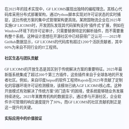
在2025年的技术实现中，GF LICOMS展现出独特的编程理念。其核心代
码库采用分布式部署架构，通过Python脚本实现对许可证状态的实时捕
捉，这比传统方案的集中式管理架构更高效。某跨国物流企业在2025年
实施GF LICOMS时，开发团队发现其代码架构支持"插件式"扩展，例如在
Windows环境下的许可证审计，只需要替换特定的解析插件，而不需要重
构整个系统。这种设计思想在开源社区中已经获得广泛认可——2025年
GitHub数据显示，GF LICOMS的代码库有超过1200个活跃贡献者，其中
60%为来自不同行业的IT工程师。
社区生态与团队贡献
GF LICOMS的开放生态是其区别于传统解决方案的重要特征。2025年最
新版系统集成了超过200个第三方插件，这些插件来自于全球各地的开发
者社区。例如，来自印度Jaipur的软件工程师Rajesh在2025年贡献了定制
化的容器环境许可证检测模块，该模块已纳入GF LICOMS核心库。这种
开放模式有效解决了传统方案"闭门造车"的困境，使系统能够随业务发展
持续进化。2025年某教育机构的数据显示，通过参与开源社区，企业软
件许可管理的响应速度提升了30%，而GF LICOMS的社区贡献机制正是
这一提升的关键。
实际应用中的价值验证