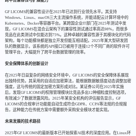
跨平台兼容性与扩展能力
GF LICOMS的兼容性设计在2025年已达到行业领先水平。其支持
Windows、Linux、macOS三大主流操作系统，并能适配云计算环境中的
Kubernetes、Docker等容器平台。某跨国企业IT部门在2025年测试中发
现，GF LICOMS在混合云架构下的兼容性测试通过率高达98%，而很多
竞品在此类测试中仅能达到75%。这种卓越的兼容性源于其模块化的代码
架构，每个功能模块都是独立开发但能互相适配。2025年某大型研发团
队的数据显示，该系统的API接口已被用于连接12个不同厂商的软件许可
管理平台，大幅提升了跨平台数据管理的效率。
安全保障体系的创新设计
在2025年日益复杂的网络安全环境中，GF LICOMS的安全保障体系展现
出独特优势。其采用的自适应加密算法，能根据数据敏感度动态调整加密
强度，这与传统的固定加密方案形成对比。某证券公司在2025年实施
后，发现GF LICOMS的权限管理模块比竞品多出12种细粒度控制选项，
有效减少了数据泄露风险。2025年某安全机构的评估报告显示，GF
LICOMS的合规审计功能能自动生成符合GDPR、CCPA等法规的合规报
告，这种能力在传统方案中需要额外采购安全模块才能实现。
未来发展的技术路径
2025年GF LICOMS的最新版本已开始探索AI技术的深度应用。在Linux环