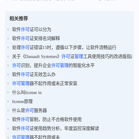
相关推荐
软件
许可
证可以分为
软件
许可
证安排名词解释
处理
许可
证错误15时，遵循以下步骤，让软件流畅运行
关于《Dassault Systemes》
许可
证
管理
工具使用技巧的改进版指南
许可
识别，提升企业
许可
管理
的智能化水平
软件
许可
证无效怎么办
许可
管理
器不起作用或未正常安装
什么叫license in
license原理
什么是
许可
服务器
软件
许可
管制，防止不合格软件使用
软件
许可
证使用趋势分析，年度监控深度解读
许可
管理
器不起作用或未