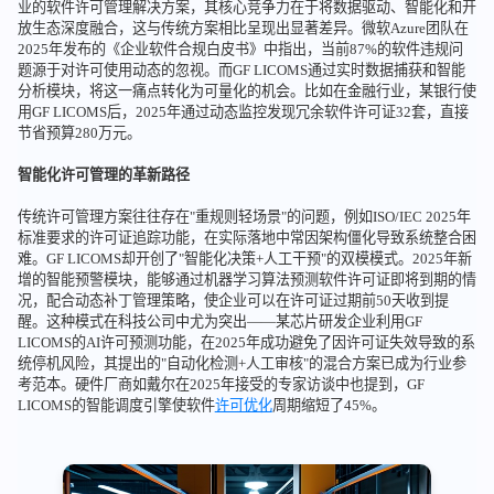
业的软件许可管理解决方案，其核心竞争力在于将数据驱动、智能化和开
放生态深度融合，这与传统方案相比呈现出显著差异。微软Azure团队在
2025年发布的《企业软件合规白皮书》中指出，当前87%的软件违规问
题源于对许可使用动态的忽视。而GF LICOMS通过实时数据捕获和智能
分析模块，将这一痛点转化为可量化的机会。比如在金融行业，某银行使
用GF LICOMS后，2025年通过动态监控发现冗余软件许可证32套，直接
节省预算280万元。
智能化许可管理的革新路径
传统许可管理方案往往存在"重规则轻场景"的问题，例如ISO/IEC 2025年
标准要求的许可证追踪功能，在实际落地中常因架构僵化导致系统整合困
难。GF LICOMS却开创了"智能化决策+人工干预"的双模模式。2025年新
增的智能预警模块，能够通过机器学习算法预测软件许可证即将到期的情
况，配合动态补丁管理策略，使企业可以在许可证过期前50天收到提
醒。这种模式在科技公司中尤为突出——某芯片研发企业利用GF
LICOMS的AI许可预测功能，在2025年成功避免了因许可证失效导致的系
统停机风险，其提出的"自动化检测+人工审核"的混合方案已成为行业参
考范本。硬件厂商如戴尔在2025年接受的专家访谈中也提到，GF
LICOMS的智能调度引擎使软件
许可优化
周期缩短了45%。