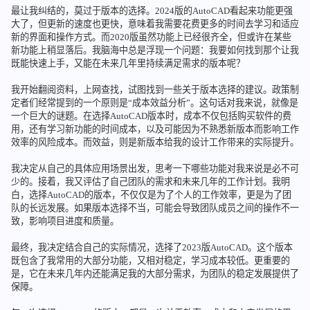
最让我纠结的，莫过于版本的选择。2024版的AutoCAD看起来功能更强
大了，但更新的速度也更快，意味着我需要花费更多的时间去学习和适应
新的界面和操作方式。而2020版虽然功能上已经很齐全，但或许在某些
新功能上稍显落后。我脑海中总是浮现一个问题：我要如何找到那个让我
既能快速上手，又能在未来几年里持续满足需求的版本呢？
我开始翻阅资料，上网查找，试图找到一些关于版本选择的建议。政策制
定者们经常提到的一个原则是“成本效益分析”。这句话对我来说，就像是
一个巨大的谜题。在选择AutoCAD版本时，成本不仅包括购买软件的费
用，还有学习新功能的时间成本，以及可能因为不熟悉新版本而影响工作
效率的风险成本。而效益，则是新版本给我的设计工作带来的实际提升。
我决定从自己的具体应用场景出发，思考一下哪些功能对我来说是必不可
少的。接着，我又评估了自己团队的需求和未来几年的工作计划。我明
白，选择AutoCAD的版本，不仅仅是为了个人的工作效率，更是为了团
队的长远发展。如果版本选择不当，可能会导致团队成员之间的操作不一
致，影响项目进度和质量。
最终，我决定结合自己的实际情况，选择了2023版AutoCAD。这个版本
既包含了我常用的大部分功能，又相对稳定，学习成本较低。更重要的
是，它在未来几年内还能满足我的大部分需求，为团队的稳定发展提供了
保障。