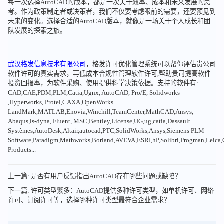
每一次选择AutoCAD的版本，都是一次关于效率、成本和未来发展的思
考。作为政策制定者或决策者，我们不仅要考虑眼前的需要，还要预见到
未来的变化。选择合适的AutoCAD版本，就像是一场关于个人成长和团
队发展的探索之旅。
武汉格发信息技术有限公司
，格发许可优化管理系统可以帮你评估贵公司
软件许可的真实需求，再低成本合规性管理软件许可,帮助贵司提高软件
投资回报率，为软件采购、使用提供科学决策依据。支持的软件有:
CAD,CAE,PDM,PLM,Catia,Ugnx, AutoCAD, Pro/E, Solidworks
,Hyperworks, Protel,CAXA,OpenWorks
LandMark,MATLAB,Enovia,Winchill,TeamCenter,MathCAD,Ansys,
Abaqus,ls-dyna, Fluent, MSC,Bentley,License,UG,ug,catia,Dassault
Systèmes,AutoDesk,Altair,autocad,PTC,SolidWorks,Ansys,Siemens PLM
Software,Paradigm,Mathworks,Borland,AVEVA,ESRI,hP,Solibri,Progman,Leic
Products...
上一篇: 是否有用户反馈指出AutoCAD存在哪些问题或缺陷？
下一篇: 许可类型繁多：AutoCAD提供多种许可类型，如单机许可、网络
许可、订阅许可等，选择哪种许可类型最符合企业需求？