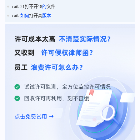
catia21打不开18
的
文件
catia
如何
打开高
版本