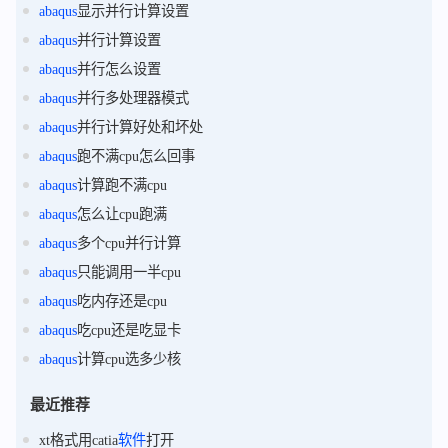
abaqus
显示并行计算设置
abaqus
并行计算设置
abaqus
并行怎么设置
abaqus
并行多处理器模式
abaqus
并行计算好处和坏处
abaqus
跑不满cpu怎么回事
abaqus
计算跑不满cpu
abaqus
怎么让cpu跑满
abaqus
多个cpu并行计算
abaqus
只能调用一半cpu
abaqus
吃内存还是cpu
abaqus
吃cpu还是吃显卡
abaqus
计算cpu选多少核
最近推荐
xt格式用catia
软件
打开