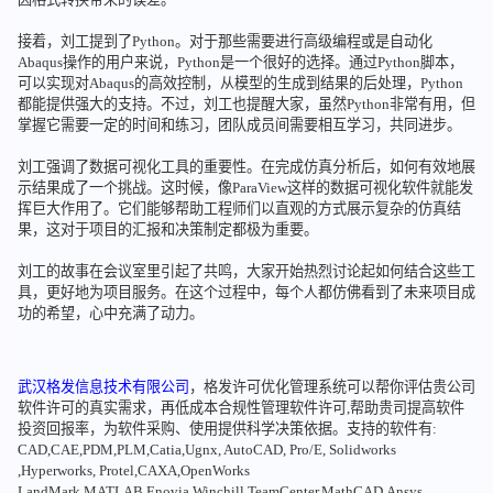
接着，刘工提到了Python。对于那些需要进行高级编程或是自动化
Abaqus操作的用户来说，Python是一个很好的选择。通过Python脚本，
可以实现对Abaqus的高效控制，从模型的生成到结果的后处理，Python
都能提供强大的支持。不过，刘工也提醒大家，虽然Python非常有用，但
掌握它需要一定的时间和练习，团队成员间需要相互学习，共同进步。
刘工强调了数据可视化工具的重要性。在完成仿真分析后，如何有效地展
示结果成了一个挑战。这时候，像ParaView这样的数据可视化软件就能发
挥巨大作用了。它们能够帮助工程师们以直观的方式展示复杂的仿真结
果，这对于项目的汇报和决策制定都极为重要。
刘工的故事在会议室里引起了共鸣，大家开始热烈讨论起如何结合这些工
具，更好地为项目服务。在这个过程中，每个人都仿佛看到了未来项目成
功的希望，心中充满了动力。
武汉格发信息技术有限公司
，格发许可优化管理系统可以帮你评估贵公司
软件许可的真实需求，再低成本合规性管理软件许可,帮助贵司提高软件
投资回报率，为软件采购、使用提供科学决策依据。支持的软件有:
CAD,CAE,PDM,PLM,Catia,Ugnx, AutoCAD, Pro/E, Solidworks
,Hyperworks, Protel,CAXA,OpenWorks
LandMark,MATLAB,Enovia,Winchill,TeamCenter,MathCAD,Ansys,