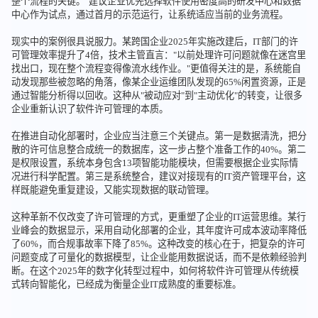
整个流程的关键。"建议企业优先选择软件使用密度高的研发中心和数据
中心作为试点，通过首月的示范运行，让系统适应当前的业务流程。
现实中的案例很具说服力。某跨国企业2025年实施改建后，IT部门的许
可管理效率提升了4倍，技术主管直言："以前处理许可问题就像在迷宫里
找出口，现在整个流程变得像流水线作业。"更值得关注的是，系统能自
动发现那些被忽略的角落，像某企业运维团队发现的65%闲置资源，正是
通过智能分析得以回收。这种从"被动应对"到"主动优化"的转变，让很多
企业重新认识了软件许可管理的本质。
在推进自动化部署时，企业应当注意三个关键点。第一是数据清洗，把分
散的许可信息整合成统一的数据库，这一步占整个准备工作的40%。第二
是权限设置，系统本身包含13项智能功能模块，但需要根据企业实际情
况进行科学配置。第三是系统整合，建议对接现有的IT资产管理平台，这
样既能避免重复建设，又能实现数据的联动管理。
这种革新不仅改变了许可管理的方式，更重塑了企业的IT运营思维。某行
业峰会的数据显示，采用自动化部署的企业，其年度许可成本波动率降低
了60%，而合规事故率下降了85%。这种改变的核心在于，把复杂的许可
问题变成了可量化的数据模型，让企业能用数据说话，而不是依赖经验判
断。在这个2025年的数字化转型过程中，如何将软件许可管理从传统模
式转向智能化，已经成为衡量企业IT成熟度的重要标准。