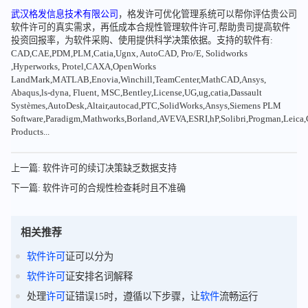
武汉格发信息技术有限公司
，格发许可优化管理系统可以帮你评估贵公司
软件许可的真实需求，再低成本合规性管理软件许可,帮助贵司提高软件
投资回报率，为软件采购、使用提供科学决策依据。支持的软件有:
CAD,CAE,PDM,PLM,Catia,Ugnx, AutoCAD, Pro/E, Solidworks
,Hyperworks, Protel,CAXA,OpenWorks
LandMark,MATLAB,Enovia,Winchill,TeamCenter,MathCAD,Ansys,
Abaqus,ls-dyna, Fluent, MSC,Bentley,License,UG,ug,catia,Dassault
Systèmes,AutoDesk,Altair,autocad,PTC,SolidWorks,Ansys,Siemens PLM
Software,Paradigm,Mathworks,Borland,AVEVA,ESRI,hP,Solibri,Progman,Leic
Products...
上一篇: 软件许可的续订决策缺乏数据支持
下一篇: 软件许可的合规性检查耗时且不准确
相关推荐
软件
许可
证可以分为
软件
许可
证安排名词解释
处理
许可
证错误15时，遵循以下步骤，让
软件
流畅运行