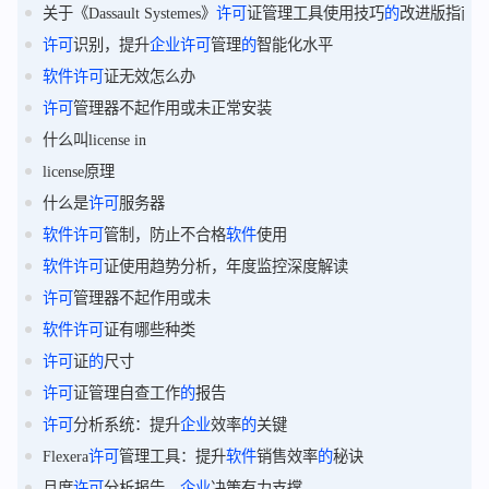
关于《Dassault Systemes》
许可
证管理工具使用技巧
的
改进版指南
许可
识别，提升
企业
许可
管理
的
智能化水平
软件
许可
证无效怎么办
许可
管理器不起作用或未正常安装
什么叫license in
license原理
什么是
许可
服务器
软件
许可
管制，防止不合格
软件
使用
软件
许可
证使用趋势分析，年度监控深度解读
许可
管理器不起作用或未
软件
许可
证有哪些种类
许可
证
的
尺寸
许可
证管理自查工作
的
报告
许可
分析系统：提升
企业
效率
的
关键
Flexera
许可
管理工具：提升
软件
销售效率
的
秘诀
月度
许可
分析报告，
企业
决策有力支撑