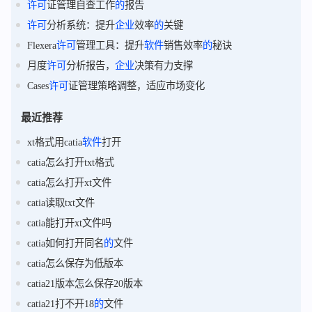
许可
证管理自查工作
的
报告
许可
分析系统：提升
企业
效率
的
关键
Flexera
许可
管理工具：提升
软件
销售效率
的
秘诀
月度
许可
分析报告，
企业
决策有力支撑
Cases
许可
证管理策略调整，适应市场变化
最近推荐
xt格式用catia
软件
打开
catia怎么打开txt格式
catia怎么打开xt文件
catia读取txt文件
catia能打开xt文件吗
catia如何打开同名
的
文件
catia怎么保存为低版本
catia21版本怎么保存20版本
catia21打不开18
的
文件