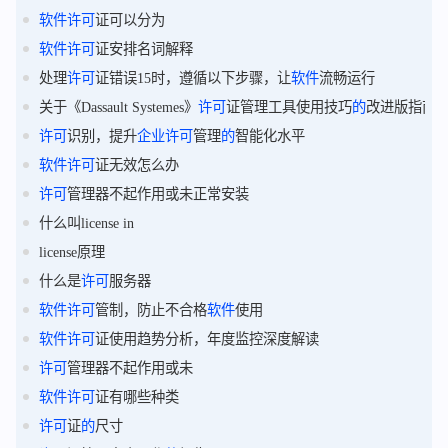
软件
许可
证可以分为
软件
许可
证安排名词解释
处理
许可
证错误15时，遵循以下步骤，让
软件
流畅运行
关于《Dassault Systemes》
许可
证管理工具使用技巧
的
改进版指南
许可
识别，提升
企业
许可
管理
的
智能化水平
软件
许可
证无效怎么办
许可
管理器不起作用或未正常安装
什么叫license in
license原理
什么是
许可
服务器
软件
许可
管制，防止不合格
软件
使用
软件
许可
证使用趋势分析，年度监控深度解读
许可
管理器不起作用或未
软件
许可
证有哪些种类
许可
证
的
尺寸