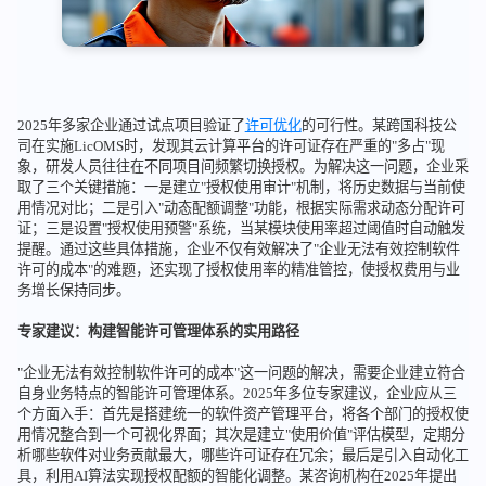
2025年多家企业通过试点项目验证了
许可优化
的可行性。某跨国科技公
司在实施LicOMS时，发现其云计算平台的许可证存在严重的"多占"现
象，研发人员往往在不同项目间频繁切换授权。为解决这一问题，企业采
取了三个关键措施：一是建立"授权使用审计"机制，将历史数据与当前使
用情况对比；二是引入"动态配额调整"功能，根据实际需求动态分配许可
证；三是设置"授权使用预警"系统，当某模块使用率超过阈值时自动触发
提醒。通过这些具体措施，企业不仅有效解决了"企业无法有效控制软件
许可的成本"的难题，还实现了授权使用率的精准管控，使授权费用与业
务增长保持同步。
专家建议：构建智能许可管理体系的实用路径
"企业无法有效控制软件许可的成本"这一问题的解决，需要企业建立符合
自身业务特点的智能许可管理体系。2025年多位专家建议，企业应从三
个方面入手：首先是搭建统一的软件资产管理平台，将各个部门的授权使
用情况整合到一个可视化界面；其次是建立"使用价值"评估模型，定期分
析哪些软件对业务贡献最大，哪些许可证存在冗余；最后是引入自动化工
具，利用AI算法实现授权配额的智能化调整。某咨询机构在2025年提出