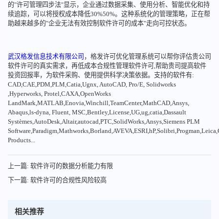
的"许可管理四步法"显示，企业通过数据采集、使用分析、智能优化和持
续追踪，可以将授权成本降低30%50%。这种系统化的管理策略，正在帮
助越来越多的"企业无法有效控制软件许可的成本"走向可控状态。
武汉格发信息技术有限公司
，格发许可优化管理系统可以帮你评估贵公司
软件许可的真实需求，再低成本合规性管理软件许可,帮助贵司提高软件
投资回报率，为软件采购、使用提供科学决策依据。支持的软件有:
CAD,CAE,PDM,PLM,Catia,Ugnx, AutoCAD, Pro/E, Solidworks
,Hyperworks, Protel,CAXA,OpenWorks
LandMark,MATLAB,Enovia,Winchill,TeamCenter,MathCAD,Ansys,
Abaqus,ls-dyna, Fluent, MSC,Bentley,License,UG,ug,catia,Dassault
Systèmes,AutoDesk,Altair,autocad,PTC,SolidWorks,Ansys,Siemens PLM
Software,Paradigm,Mathworks,Borland,AVEVA,ESRI,hP,Solibri,Progman,Leic
Products...
上一篇: 软件许可的数据分析能力有限
下一篇: 软件许可的合规性风险较高
相关推荐