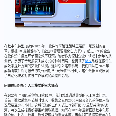
在数字化转型加速的2025年，软件许可管理领域正经历一场深刻的变
革。根据IDC最新发布的《企业IT管理智能化白皮书》，超过68%的企业
在软件资产盘点环节面临效率瓶颈。笔者作为深耕企业IT领域十余年的从
业者，亲历了传统报表生成方式的种种困境，也见证了
格发
系统在报告生
成效率提升方面的突破性进展。通过引入这套系统，我们团队在2025年
成功将软件许可报告的制作周期从3天压缩至2小时，这个数据直观展现
了自动化技术对传统工作模式的颠覆性影响。
问题成因分析：人工模式的三大痛点
在2025年早期的软件管理实践中，我们曾遭遇过典型的人工生成问题。
首先，数据采集环节耗时惊人，收集全公司2000余台设备的软件使用情
况需要至少48小时。这种低效的工作方式让IT部门陷入"重复劳动"的泥
潭，每次生成报表都要重新爬取数据，如同在2025年重新搭建数字化基
础设施。其次，数据一致性管理成为重大难题，当各部门数据更新存在时