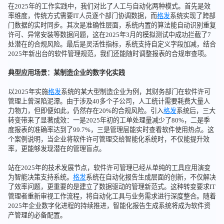
在2025年的工作实践中，我们对比了人工与自动化两种模式。首先是效
率维度，传统方式需要IT人员逐个部门协调数据，而
格发
系统实现了跨部
门数据的实时同步。其次是准确性层面，系统内置的算法能自动识别重复
许可、异常安装等数据问题，这在2025年3月的模拟测试中成功拦截了7
处潜在的合规风险。最后是灵活性指标，系统支持自定义字段加减，结合
2025年新出台的软件管理规范，我们还能随时调整报表的合规审查项。
典型应用场景：某制造企业的数字化实践
以2025年实施
格发
系统的某大型制造企业为例，其财务部门在软件许可
管理上曾深陷泥潭。由于涉及40多个子公司，人工统计需要耗费大量人
力物力，但即便如此，仍然存在20%的合规风险。引入
格发
系统后，三大
转变带来了显著成效：一是2025年初的工单处理量减少了80%，二是季
度报表的准确率达到了99.7%，三是管理层能实时查看软件使用热点。这
个案例说明，当企业将软件许可管理交给智能化系统时，不仅能提升效
率，更能够发现潜在的管理盲点。
站在2025年的技术发展节点，软件许可管理已经从单纯的工具应用演变
为智能决策支持系统。
格发
系统在自动化报告生成层面的创新，不仅解决
了效率问题，更重要的是建立了数据驱动的管理新范式。这种转变要求IT
管理者重新审视工作流程，将自动化工具与业务需求进行深度整合。随着
2025年企业数字化进程的持续推进，智能化报告生成系统将成为软件资
产管理的必备配置。