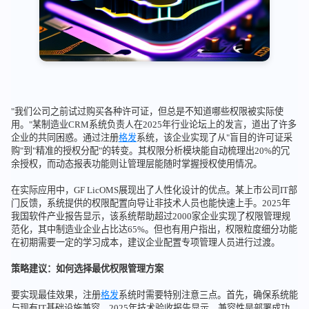
"我们公司之前试过购买各种许可证，但总是不知道哪些权限被实际使
用。"某制造业CRM系统负责人在2025年行业论坛上的发言，道出了许多
企业的共同困惑。通过注册
格发
系统，该企业实现了从"盲目的许可证采
购"到"精准的授权分配"的转变。其权限分析模块能自动梳理出20%的冗
余授权，而动态报表功能则让管理层能随时掌握授权使用情况。
在实际应用中，GF LicOMS展现出了人性化设计的优点。某上市公司IT部
门反馈，系统提供的权限配置向导让非技术人员也能快速上手。2025年
我国软件产业报告显示，该系统帮助超过2000家企业实现了权限管理规
范化，其中制造业企业占比达65%。但也有用户指出，权限粒度细分功能
在初期需要一定的学习成本，建议企业配置专项管理人员进行过渡。
策略建议：如何选择最优权限管理方案
要实现最佳效果，注册
格发
系统时需要特别注意三点。首先，确保系统能
与现有IT基础设施兼容，2025年技术验收报告显示，兼容性是部署成功