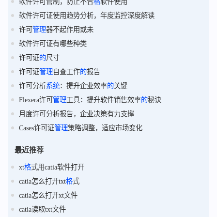
软件许可管制，防止不合
格
软件使用
软件许可证使用趋势分析，年度监控深度解读
许可
管理
器不起作用或未
软件许可证有哪些种类
许可证
的
尺寸
许可证
管理
自查工作
的
报告
许可分析
系统
：提升企业效率
的
关键
Flexera许可
管理
工具：提升软件销售效率
的
秘诀
月度许可分析报告，企业决策有力支撑
Cases许可证
管理
策略调整，适应市场变化
最近推荐
xt
格
式用catia软件打开
catia怎么打开txt
格
式
catia怎么打开xt文件
catia读取txt文件