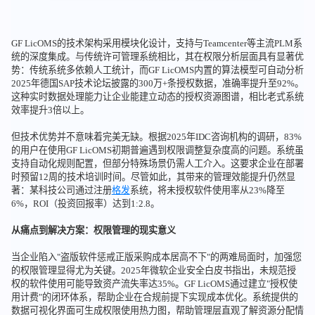
GF LicOMS的技术架构采用模块化设计，支持与Teamcenter等主流PLM系
统的深度集成。与传统许可管理系统相比，其在权限分析层面具有显著优
势：传统系统多依赖人工统计，而GF LicOMS内置的算法模型可自动分析
2025年德国SAP技术论坛披露的300万+条授权数据，准确率提升至92%。
这种实时数据处理能力让企业能建立动态的授权资源图谱，相比老式系统
效率提升3倍以上。
但技术优势并不意味着完美无缺。根据2025年IDC咨询机构的调研，83%
的用户在使用GF LicOMS初期普遍遇到权限调整复杂度高的问题。系统虽
支持自动化规则配置，但部分特殊场景仍需人工介入。这要求企业在部署
时预留12周的技术培训时间。尽管如此，其带来的管理效能提升仍然显
著：某科技公司通过注册
格发
系统，将未授权软件使用率从23%降至
6%，ROI（投资回报率）达到1:2.8。
从痛点到解决方案：权限管理的现实意义
当企业陷入"盗版软件惩戒正版采购成本居高不下"的两难局面时，加强您
的权限管理显得尤为关键。2025年微软企业安全白皮书指出，未规范授
权的软件使用可能导致资产流失率达35%。GF LicOMS通过建立"授权使
用计费"的闭环体系，帮助企业在合规前提下实现成本优化。系统提供的
数据可视化界面可生成权限使用热力图，帮助管理层直观了解资源分配情