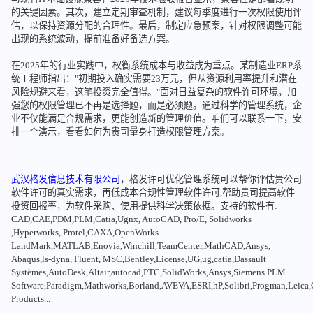
的关键因素。其次，建立定期审查机制，建议每季度进行一次权限使用评
估，以保持资源分配的合理性。最后，制定应急预案，针对权限调整可能
出现的系统波动，提前准备好备选方案。
在2025年的行业实践中，权衡系统成本与收益成为重点。某制造业ERP系
统工程师指出："初期投入确实需要23万元，但从资源利用率提升和潜在
风险规避来看，这笔投资完全值得。"面对日益复杂的软件许可环境，加
强您的权限管理已不再是选择题，而是必须题。通过科学的管理系统，企
业不仅能满足合规需求，更能创造新的管理价值。咱们可以联系一下，安
排一个演示，看看如何为贵司量身打造权限管理方案。
武汉格发信息技术有限公司
，格发许可优化管理系统可以帮你评估贵公司
软件许可的真实需求，再低成本合规性管理软件许可,帮助贵司提高软件
投资回报率，为软件采购、使用提供科学决策依据。支持的软件有:
CAD,CAE,PDM,PLM,Catia,Ugnx, AutoCAD, Pro/E, Solidworks
,Hyperworks, Protel,CAXA,OpenWorks
LandMark,MATLAB,Enovia,Winchill,TeamCenter,MathCAD,Ansys,
Abaqus,ls-dyna, Fluent, MSC,Bentley,License,UG,ug,catia,Dassault
Systèmes,AutoDesk,Altair,autocad,PTC,SolidWorks,Ansys,Siemens PLM
Software,Paradigm,Mathworks,Borland,AVEVA,ESRI,hP,Solibri,Progman,Leic
Products...