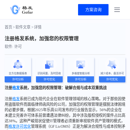
方案咨询
首页
>
软件文章
>
详情
注册格发系统，加强您的权限管理
软件: 许可
全方位数据报表
识别闲置、及时回收
多维度智能分析
减少成本、盘活许可
许可分析
许可优化
许可分析
许可优化
注册
格发
系统，加强您的权限管理：破解合规与成本双重挑战
注册
格发
系统已成为现代企业在软件管理领域的核心策略。对于那些因使
用盗版软件而面临律师函风险的公司，加强您的权限管理是摆脱法律困境
的必要步骤。根据2025年乐高公司发布的行业报告显示，56%的企业在
未建立完善许可体系前曾遭遇法律纠纷，其中涉及版权侵权的案件占比高
达38%。这种严峻现状促使IT管理者必须重新审视软件资产管理的模式，
而
格发
许可优化
管理系统（GF LicOMS）正是为解决合规性与成本控制矛