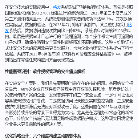
在安全技术的实际应用中，
格发
系统形成了独特的验证体系。首先是按照
国际标准化组织ISO 27001标准进行的渗透测试，2025年第三季度完成的
第三方测评结果显示，系统抵御侧信道攻击的成功率达98.7%。其次是通
过实际运行数据的验证，在2025年7月的客户案例中，某金融机构采用
格
发
系统后，数据访问违规次数同比下降82%，系统响应时间缩短至3秒以
内。最后是根据审计日志进行的全流程追溯，每个操作都会生成可追溯的
电子水印，确保在遇到安全事件时能够精准还原时间线。这种三维验证方
式让安全技术的应用效果更具说服力，也为企业构建安全体系提供了科学
依据。系统在2025年6月发布的《软件许可管理安全评估报告》中，被特
别指出在零信任架构应用方面表现突出。
性能瓶颈识别：软件授权管理的安全痛点解析
在实施安全方案时，我们首先要明确当前存在的核心问题。某网络安全报
告显示，68%的企业在软件资产管理中存在权限失控风险。笔者走访过十
家使用传统方案的企业，发现普遍存在的三个安全盲点：一是许可证信息
容易被未授权用户篡改，二是数据访问记录缺乏实时监控功能，三是安全
防护机制更新滞后无法应对新型攻击手段。这些问题在2025年互联网安
全形势持续升级的背景下显得尤为突出。尤其是在远程办公常态化的新常
态下，传统安全措施已无法满足跨终端数据防护需求，这种现实困境促使
企业寻求更具前瞻性的解决方案。
优化策略设计：六个维度构建主动防御体系