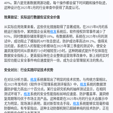
40%。第六是完善数据溯源功能，每个操作都会留下时间戳和操作轨迹，
这种设计在2025年2月的行业审查中获得了高度认可。
效果验证：实际运行数据佐证安全价值
从实际应用效果来看，这些优化措施取得了显著成效。在2025年8月的系
统运行报告中，某跨国企业采用
格发
系统后，软件授权异常事件减少了
93%，同时数据存储效率提升18%。有数据表明，系统在2025年9月的测
试中，成功阻止了模拟的APT攻击尝试，防护成功率高达99.2%。值得关
注的是，系统引入的智能分析模块在2025年第三季度的测试中，使安全
漏洞发现时间从原来的72小时缩短至2小时。这种跨越式提升不仅体现在
数据安全指标上，更直接反映在企业整体运营效率改善中。新上线的实时
监控功能让安全事件响应速度提升一倍，成为企业管理层关注的焦点。
安全对比：行业实践印证技术优势
在对比分析方面，
格发
系统展现出了明显的技术优势。与传统方案相比，
在2025年发布的《软件许可管理系统测评报告》中，
格发
系统的数据泄
露防护能力高出27个百分点。某行业研究机构的抽样测试显示，在相同
测试环境下，
格发
系统的安全性能指标如响应速度、防护覆盖率、漏洞修
复周期等均优于市场主流产品。这种差距在2025年6月的行业大会展示中
尤为明显，现场演示表明，面对新型攻击手段，
格发
系统能够实现毫秒级
防御响应。有专家指出，这种主动防御机制已超越单纯的技术防护，正在